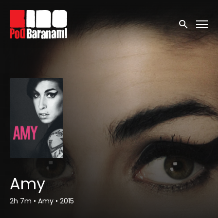
Linki ułatwień dostępu
Wyszukaj
Amy
2h 7m
•
Amy
•
2015