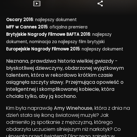
Oscary 2016
: najlepszy dokument
MFF w Cannes 2015
: oficjalna premiera
Brytyjskie Nagrody Filmowe BAFTA 2016
: najlepszy
dokument, nominacja za najlepszy film brytyjski
Europejskie Nagrody Filmowe 2015
: najlepszy dokument
Nieznana, prawdziwa historia wielkiej gwiazdy -
błyskotliwej dziewczyny, obdarzonej wyjątkowym
talentem, która w rekordowo krótkim czasie
osiągnęła szczyty sławy. Przejmująca opowieść o
inteligentnej i skomplikowanej kobiecie, która
chciała tylko, aby ją kochano.
Kim była naprawdę
Amy Winehouse
, która z dnia na
dzień stała się ikoną światowej muzyki? Jak
odmieniło ją spotkanie z mężczyzną, którego
obdarzyła uczuciem silniejszym niż narkotyk? Co
ukrywała przed światem? Dlaczego zginęła w