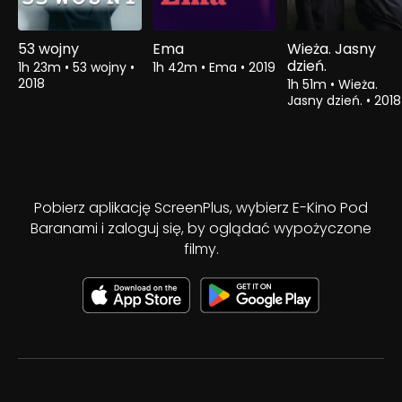
53 wojny
Ema
Wieża. Jasny
dzień.
1h 23m
•
53 wojny
•
1h 42m
•
Ema
•
2019
2018
1h 51m
•
Wieża.
Jasny dzień.
•
2018
Pobierz aplikację ScreenPlus, wybierz E-Kino Pod
Baranami i zaloguj się, by oglądać wypożyczone
filmy.