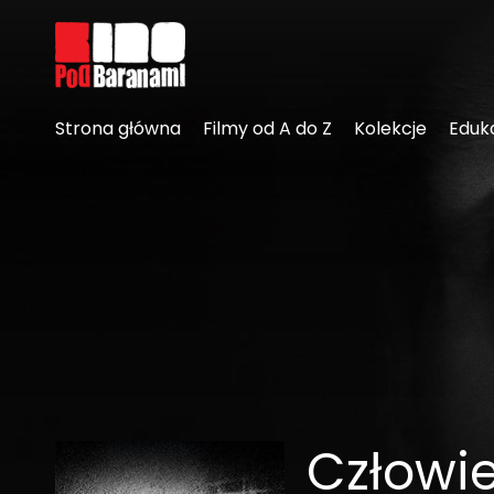
Linki ułatwień dostępu
Strona główna
Filmy od A do Z
Kolekcje
Eduk
Człowie