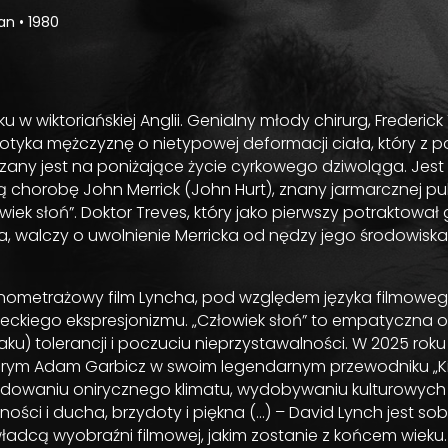
Man
•
1980
 w wiktoriańskiej Anglii. Genialny młody chirurg, Frederick
potyka mężczyznę o nietypowej deformacji ciała, który z
any jest na poniżające życie cyrkowego dziwoląga. Jest 
 chorobę John Merrick (John Hurt), znany jarmarcznej pu
wiek słoń”. Doktor Treves, który jako pierwszy potraktował 
, walczy o uwolnienie Merricka od nędzy jego środowiska
łnometrażowy film Lyncha, pod względem języka filmowe
eckiego ekspresjonizmu. „Człowiek słoń” to empatyczna 
ku) tolerancji i poczuciu nieprzystawalności. W 2025 roku 
tórym Adam Garbicz w swoim legendarnym przewodniku „Ki
udowaniu onirycznego klimatu, wydobywaniu kulturowych 
ości i ducha, brzydoty i piękna (…) – David Lynch jest sob
ładcą wyobraźni filmowej, jakim zostanie z końcem wieku.