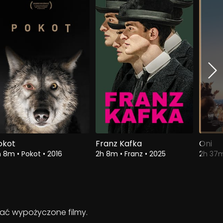
okot
Franz Kafka
Oni
h 8m
•
Pokot
•
2016
2h 8m
•
Franz
•
2025
2h 37
ądać wypożyczone filmy.