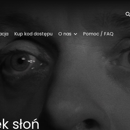
Wy
acja
Kup kod dostępu
O nas
Pomoc / FAQ
k słoń