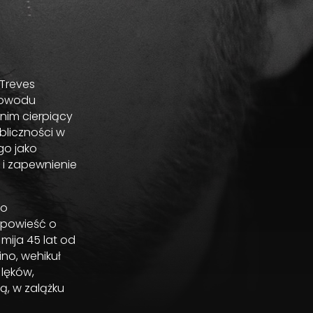
 Treves
 powodu
nim cierpiący
bliczności w
go jako
 i zapewnienie
go
opowieść o
mija 45 lat od
no, wehikuł
lęków,
ą, w zalążku