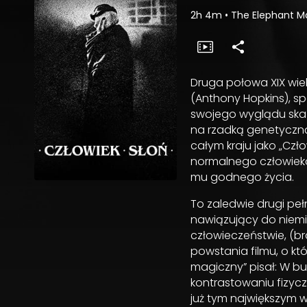
2h 4m
•
The Elephant 
Druga połowa XIX wieku
(Anthony Hopkins), s
swojego wyglądu skaz
na rzadką genetyczną
całym kraju jako „Czło
normalnego człowieka
mu godnego życia.
To zaledwie drugi pe
nawiązujący do niemi
człowieczeństwie, (bra
powstania filmu, o k
magiczny” pisał: W b
kontrastowaniu fizyczn
już tym największym w