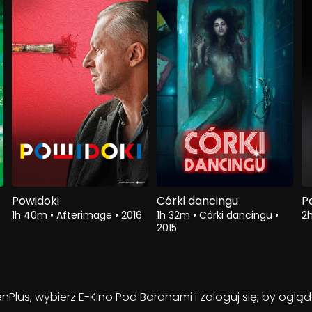
Powidoki
Córki dancingu
P
1h 40m
•
Afterimage
•
2016
1h 32m
•
Córki dancingu
•
2
2015
enPlus, wybierz E-Kino Pod Baranami i zaloguj się, by ogl