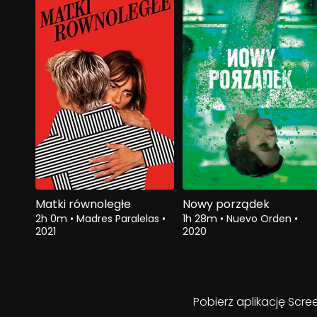
Matki równoległe
Nowy porządek
2h 0m
•
Madres Paralelas
•
1h 28m
•
Nuevo Orden
•
2021
2020
Pobierz aplikację Scre