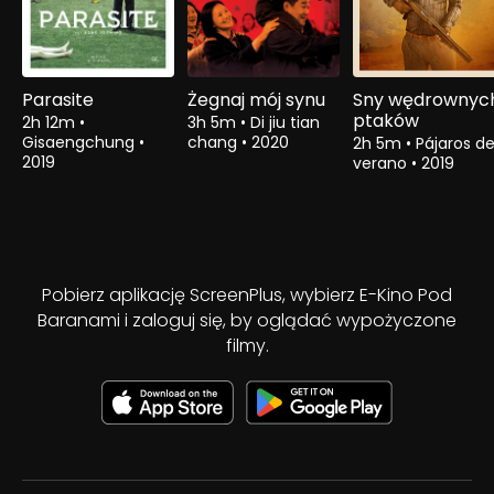
Parasite
Żegnaj mój synu
Sny wędrownyc
ptaków
2h 12m
•
3h 5m
•
Di jiu tian
Gisaengchung
•
chang
•
2020
2h 5m
•
Pájaros d
2019
verano
•
2019
Pobierz aplikację ScreenPlus, wybierz E-Kino Pod
Baranami i zaloguj się, by oglądać wypożyczone
filmy.