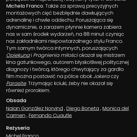
Michela Franco
. Także za sprawą precyzyjnych
montażowych cięć bezbłędnie dawkujących
adrenalinę i chwile oddechu. Poruszająca się
dynamicznie, a zarazem płynnie kamera zabiera
nas w sam środek wydarzeń, na 88 minut czyniąc
nas zakładnikami niepowtarzalnego stylu Franco.
Tym samym twórca intymnych, poruszających
Opiekuna
i
Pragnienia miłości
okazał się mistrzem
kina gatunkowego, autorem błyskotliwej politycznej
diagnozy i twórcą, którego chwytający za gardło
film można postawić na półce obok
Jokera
czy
Parasite
. Trzymając kciuki, żeby nie okazał się
również prorokiem.
Obsada
Naian González Norvind
,
Diego Boneta
,
Monica del
Carmen
,
Fernando Cuautle
Reżyseria
Michel Franco