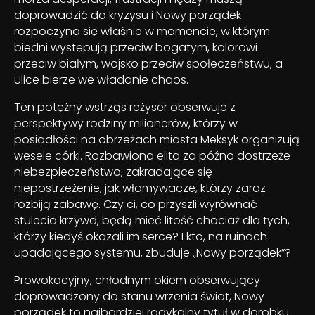
doprowadzić do kryzysu i Nowy porządek
rozpoczyna się właśnie w momencie, w którym
biedni występują przeciw bogatym, kolorowi
przeciw białym, wojsko przeciw społeczeństwu, a
ulice bierze we władanie chaos.
Ten potężny wstrząs reżyser obserwuje z
perspektywy rodziny milionerów, którzy w
posiadłości na obrzeżach miasta Meksyk organizują
wesele córki. Rozbawiona elita za późno dostrzeże
niebezpieczeństwo, zakradające się
niepostrzeżenie, jak włamywacze, którzy zaraz
rozbiją zabawę. Czy ci, co przyszli wyrównać
stulecia krzywd, będą mieć litość chociaż dla tych,
którzy kiedyś okazali im serce? I kto, na ruinach
upadającego systemu, zbuduje „Nowy porządek”?
Prowokacyjny, chłodnym okiem obserwujący
doprowadzony do stanu wrzenia świat, Nowy
porządek to najbardziej radykalny tytuł w dorobku