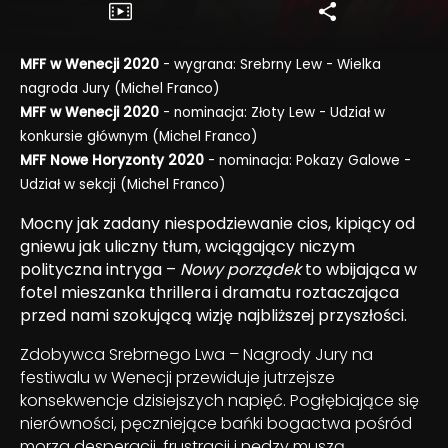
MFF w Wenecji 2020
- wygrana: Srebrny Lew - Wielka
nagroda Jury (Michel Franco)
MFF w Wenecji 2020
- nominacja: Złoty Lew - Udział w
konkursie głównym (Michel Franco)
MFF Nowe Horyzonty 2020
- nominacja: Pokazy Galowe -
Udział w sekcji (Michel Franco)
Mocny jak zadany niespodziewanie cios, kipiący od
gniewu jak uliczny tłum, wciągający niczym
polityczna intryga –
Nowy porządek
to wbijająca w
fotel mieszanka thrillera i dramatu roztaczająca
przed nami szokującą wizję najbliższej przyszłości.
Zdobywca Srebrnego Lwa – Nagrody Jury na
festiwalu w Wenecji przewiduje jutrzejsze
konsekwencje dzisiejszych napięć. Pogłębiające się
nierówności, pęczniejące bańki bogactwa pośród
morza desperacji, frustracji i nędzy muszą