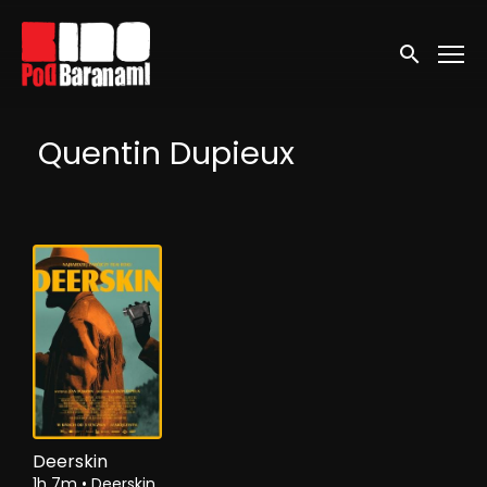
Linki ułatwień dostępu
Wyszukaj
Quentin Dupieux
Deerskin
1h 7m
•
Deerskin