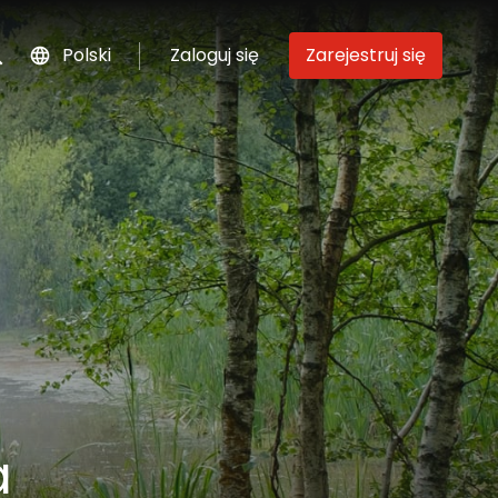
Polski
Zaloguj się
Zarejestruj się
szukaj
a