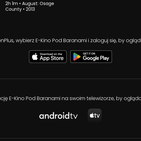
2h 1m
•
August: Osage
County
•
2013
enPlus, wybierz E-Kino Pod Baranami i zaloguj się, by ogl
kację E-Kino Pod Baranami na swoim telewizorze, by oglą