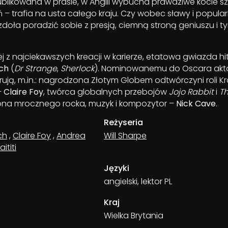
ublikowana w prasie, w Anglii wybucha prawdziwe kocie s
ń – trafia na usta całego kraju. Czy wobec sławy i popular
 zdoła poradzić sobie z presją, ciemną stroną geniuszu i t
nej z najciekawszych kreacji w karierze, etatowa gwiazda h
ch
(
Dr Strange
,
Sherlock
). Nominowanemu do Oscara akt
ują, m.in.: nagrodzona Złotym Globem odtwórczyni roli Kró
–
Claire Foy
, twórca globalnych przebojów
Jojo Rabbit
i
Th
ona mrocznego rocka, muzyk i kompozytor –
Nick Cave
.
Reżyseria
ch
,
Claire Foy
,
Andrea
Will Sharpe
ititi
Języki
angielski, lektor PL
Kraj
Wielka Brytania