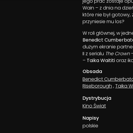
jego prac zostaje op
Wain – z dnia na dzie
które nie był gotowy,
przyniesie mu los?
W roli głównej, w jed
Benedict Cumberbat
dużym ekranie partner
II z serialu
The Crown
–
Taika Waititi
oraz ik
Obsada
Benedict Cumberbat
Riseborough
,
Taika Wa
Dystrybucja
Kino Świat
Napisy
polskie