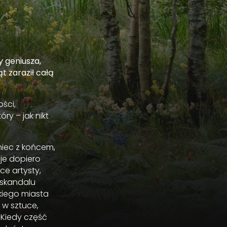
y geniusza,
t zaraził całą
ści,
ry – jak nikt
niec z końcem,
je dopiero
ce artysty,
 skandalu
kiego miasta
 w sztuce,
 Kiedy część