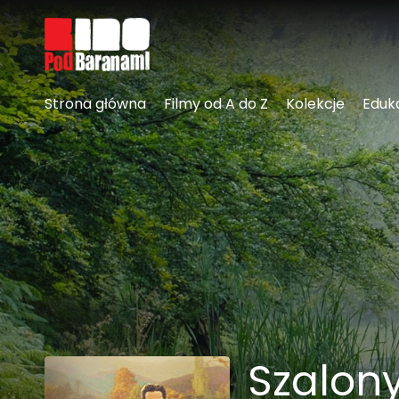
Linki ułatwień dostępu
Strona główna
Filmy od A do Z
Kolekcje
Eduk
Szalony