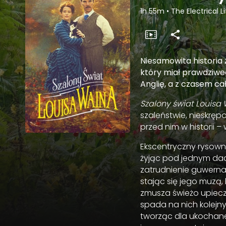
1h 55m
•
The Electrical 
Niesamowita historia 
który miał prawdziweg
Anglię, a z czasem cał
Szalony świat Louisa
szaleństwie, nieskręp
przed nim w historii –
Ekscentryczny rysowni
żyjąc pod jednym dac
zatrudnienie guwernan
stając się jego muzą
zmusza świeżo upiecz
spada na nich kolejny 
tworząc dla ukochanej