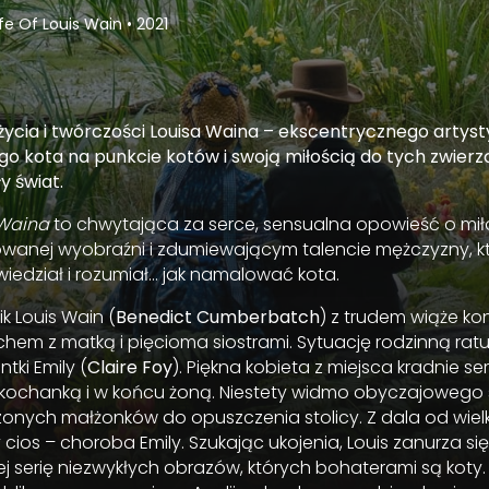
Life Of Louis Wain
•
2021
życia i twórczości Louisa Waina – ekscentrycznego artyst
o kota na punkcie kotów i swoją miłością do tych zwierzą
y świat.
 Waina
to chwytająca za serce, sensualna opowieść o miło
owanej wyobraźni i zdumiewającym talencie mężczyzny, któ
 wiedział i rozumiał… jak namalować kota.
k Louis Wain (
Benedict Cumberbatch
) z trudem wiąże ko
hem z matką i pięcioma siostrami. Sytuację rodzinną ratu
tki Emily (
Claire Foy
). Piękna kobieta z miejsca kradnie ser
, kochanką i w końcu żoną. Niestety widmo obyczajowego
onych małżonków do opuszczenia stolicy. Z dala od wiel
cios – choroba Emily. Szukając ukojenia, Louis zanurza się
 serię niezwykłych obrazów, których bohaterami są koty.