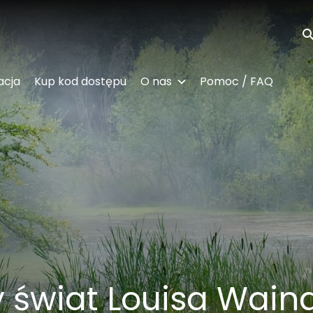
Wy
acja
Kup kod dostępu
O nas
Pomoc / FAQ
 świat Louisa Wain