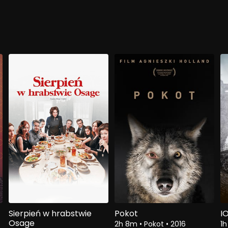
Sierpień w hrabstwie
Pokot
I
Osage
2h 8m
•
Pokot
•
2016
1