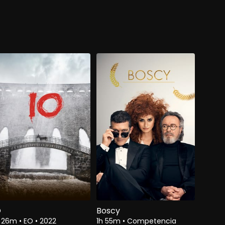
O
Boscy
h 26m
•
EO
•
2022
1h 55m
•
Competencia