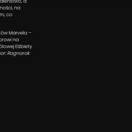
zaleństwo, a
ności, na
ym, co
itów Marvela –
orowi na
lowej Elżbiety
or: Ragnarok