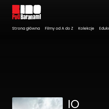
Linki ułatwień dostępu
Strona główna
Filmy od A do Z
Kolekcje
Eduk
IO