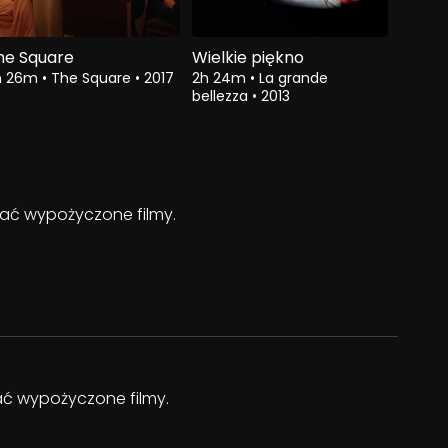
he Square
Wielkie piękno
h 26m
•
The Square
•
2017
2h 24m
•
La grande
bellezza
•
2013
ądać wypożyczone filmy.
dać wypożyczone filmy.