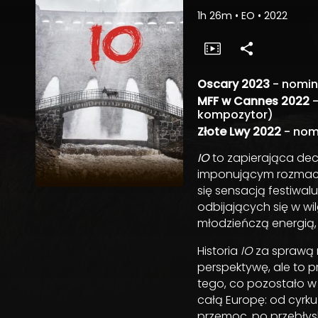
1h 26m
•
EO
•
2022
Oscary 2023
- nomin
MFF w Cannes 2022
-
kompozytor)
Złote Lwy 2022
- nomi
IO
to zapierająca dec
imponującym rozmach
się sensacją festiwal
odbijających się w w
młodzieńczą energią, 
Historia
IO
za sprawą 
perspektywę, ale to 
tego, co pozostało w 
całą Europę: od cyrku 
przemoc, po przebłyski