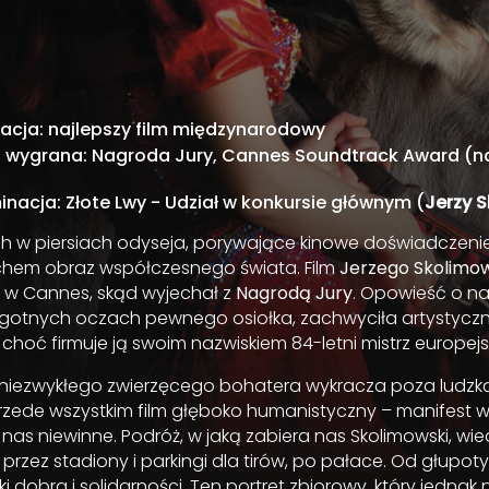
acja: najlepszy film międzynarodowy
 wygrana: Nagroda Jury, Cannes Soundtrack Award (na
nacja: Złote Lwy - Udział w konkursie głównym (
Jerzy 
h w piersiach odyseja, porywające kinowe doświadczenie
em obraz współczesnego świata. Film
Jerzego Skolimo
u w Cannes, skąd wyjechał z
Nagrodą Jury
. Opowieść o n
ilgotnych oczach pewnego osiołka, zachwyciła artystyczn
choć firmuje ją swoim nazwiskiem 84-letni mistrz europejs
niezwykłego zwierzęcego bohatera wykracza poza ludzk
przede wszystkim film głęboko humanistyczny – manifest 
nas niewinne. Podróż, w jaką zabiera nas Skolimowski, wie
przez stadiony i parkingi dla tirów, po pałace. Od głupoty
 dobra i solidarności. Ten portret zbiorowy, który jednak n