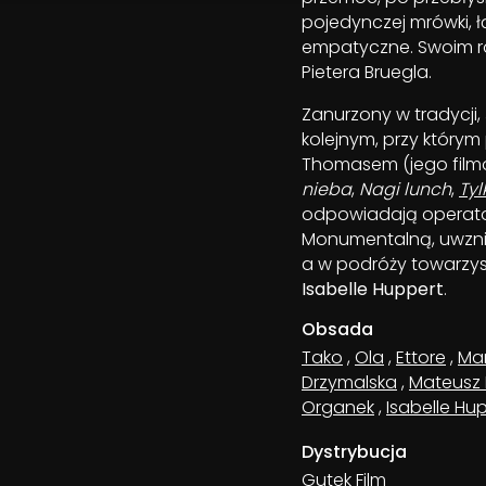
pojedynczej mrówki, łą
empatyczne. Swoim r
Pietera Bruegla.
Zanurzony w tradycji, 
kolejnym, przy który
Thomasem (jego film
nieba
,
Nagi lunch
,
Tyl
odpowiadają operat
Monumentalną, uwzni
a w podróży towarzys
Isabelle Huppert
.
Obsada
Tako
,
Ola
,
Ettore
,
Mar
Drzymalska
,
Mateusz 
Organek
,
Isabelle Hu
Dystrybucja
Gutek Film