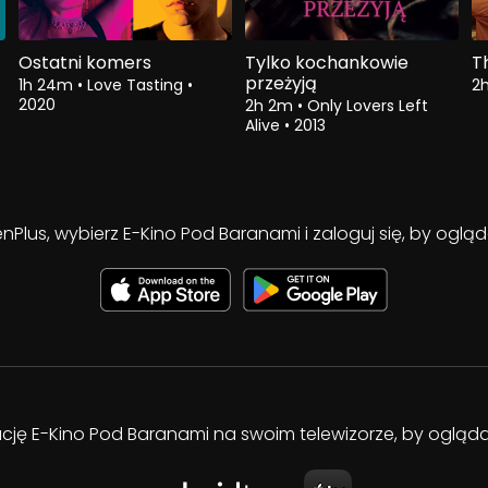
Ostatni komers
Tylko kochankowie
T
przeżyją
1h 24m
•
Love Tasting
•
2
2020
2h 2m
•
Only Lovers Left
Alive
•
2013
enPlus, wybierz E-Kino Pod Baranami i zaloguj się, by ogl
kację E-Kino Pod Baranami na swoim telewizorze, by oglą