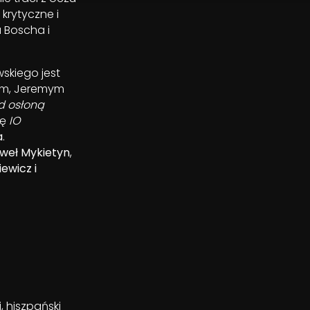
 krytyczne i
 Boscha i
wskiego jest
tem, Jeremym
d osłoną
nę
IO
a
.
weł Mykietyn
,
ewicz i
i, hiszpański