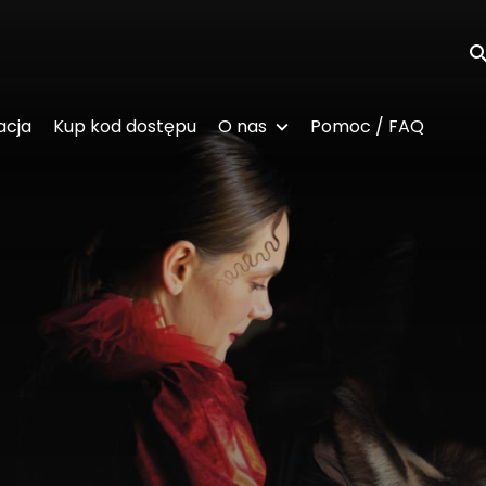
Wy
acja
Kup kod dostępu
O nas
Pomoc / FAQ