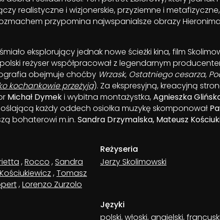
czy realistyczne i wizjonerskie, przyziemne i metafizyczne,
ozmachem przypomina najwspanialsze obrazy Hieronima
śmiało eksplorujący jednak nowe ścieżki kina, film Skolimo
m polski reżyser współpracował z legendarnym producen
ografia obejmuje choćby
Wrzask
,
Ostatniego cesarza
,
Po
ko kochankowie przeżyją
). Za ekspresyjną, kreacyjną stro
or
Michał Dymek
i wybitna montażystka,
Agnieszka Glińsk
oślającą każdy oddech osiołka muzykę skomponował
Pa
zą bohaterowi m.in.
Sandra Drzymalska, Mateusz Kościuki
Reżyseria
ietta
,
Rocco
,
Sandra
Jerzy Skolimowski
Kościukiewicz
,
Tomasz
ppert
,
Lorenzo Zurzolo
Języki
polski, włoski, angielski, francusk