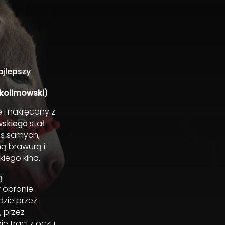
jlepszy
Skolimowski
)
 i nakręcony z
wskiego
stał
as samych,
ą brawurą i
kiego kina.
ą
w obronie
dzie przez
, przez
ie traci z oczu