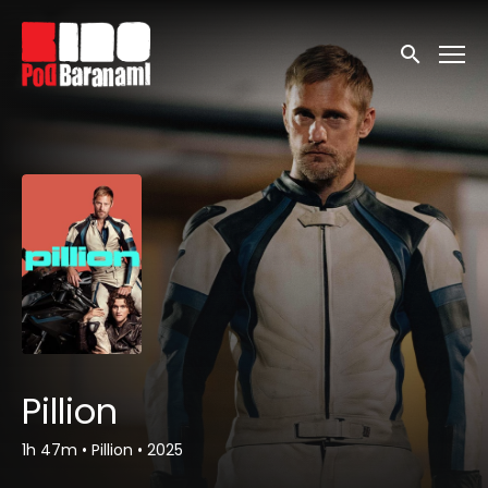
Linki ułatwień dostępu
Wyszukaj
Pillion
1h 47m
•
Pillion
•
2025