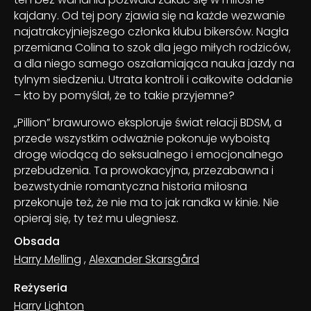
kajdany. Od tej pory zjawia się na każde wezwanie
najatrakcyjniejszego członka klubu bikersów. Nagła
przemiana Colina to szok dla jego miłych rodziców,
a dla niego samego oszałamiająca nauka jazdy na
tylnym siedzeniu. Utrata kontroli i całkowite oddanie
– kto by pomyślał, że to takie przyjemne?
„Pillion” brawurowo eksploruje świat relacji BDSM, a
przede wszystkim odważnie pokonuje wyboistą
drogę wiodącą do seksualnego i emocjonalnego
przebudzenia. Ta prowokacyjna, przezabawna i
bezwstydnie romantyczna historia miłosna
przekonuje też, że nie ma to jak randka w kinie. Nie
opieraj się, ty też mu ulegniesz.
Obsada
Harry Melling
,
Alexander Skarsgård
Reżyseria
Harry Lighton