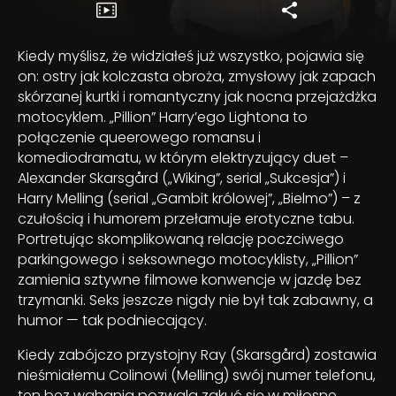
Kiedy myślisz, że widziałeś już wszystko, pojawia się
on: ostry jak kolczasta obroża, zmysłowy jak zapach
skórzanej kurtki i romantyczny jak nocna przejażdżka
motocyklem. „Pillion” Harry’ego Lightona to
połączenie queerowego romansu i
komediodramatu, w którym elektryzujący duet –
Alexander Skarsgård („Wiking”, serial „Sukcesja”) i
Harry Melling (serial „Gambit królowej”, „Bielmo”) – z
czułością i humorem przełamuje erotyczne tabu.
Portretując skomplikowaną relację poczciwego
parkingowego i seksownego motocyklisty, „Pillion”
zamienia sztywne filmowe konwencje w jazdę bez
trzymanki. Seks jeszcze nigdy nie był tak zabawny, a
humor — tak podniecający.
Kiedy zabójczo przystojny Ray (Skarsgård) zostawia
nieśmiałemu Colinowi (Melling) swój numer telefonu,
ten bez wahania pozwala zakuć się w miłosne