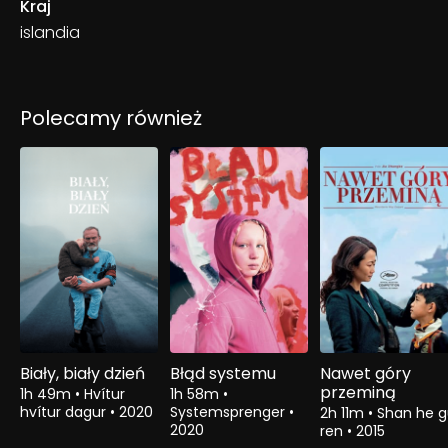
Kraj
islandia
Polecamy również
Biały, biały dzień
Błąd systemu
Nawet góry
przeminą
1h 49m
•
Hvítur
1h 58m
•
hvítur dagur
•
2020
Systemsprenger
•
2h 11m
•
Shan he 
2020
ren
•
2015