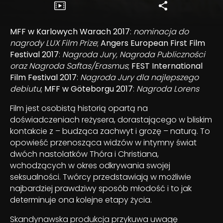
MFF w Karlowych Warach 2017
:
nominacja do
nagrody LUX Film Prize
;
Angers European First Film
Festival 2017
:
Nagroda Jury, Nagroda Publiczności
oraz Nagroda Saftas/Erasmus
;
FEST International
Film Festival 2017
:
Nagroda Jury dla najlepszego
debiutu
;
MFF w Göteborgu 2017
:
Nagroda Lorens
Film jest osobistą historią opartą na
doświadczeniach reżysera, dorastającego w bliskim
kontakcie z – budząca zachwyt i grozę – naturą. To
opowieść przenosząca widzów w intymny świat
dwóch nastolatków Thóra i Christiana,
wchodzących w okres odkrywania swojej
seksualności. Twórcy przedstawiają w możliwie
najbardziej prawdziwy sposób młodość i to jak
determinuje ona kolejne etapy życia.
Skandynawska produkcja przykuwa uwagę