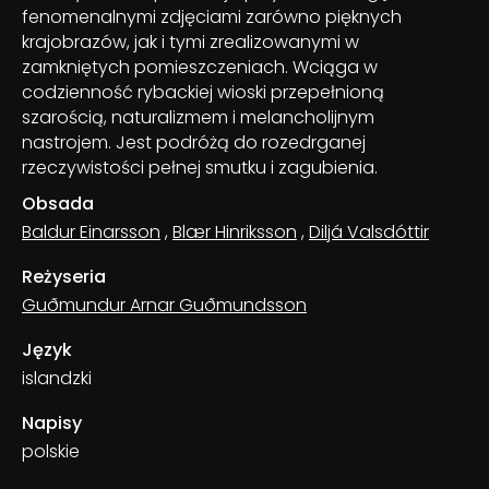
fenomenalnymi zdjęciami zarówno pięknych
krajobrazów, jak i tymi zrealizowanymi w
zamkniętych pomieszczeniach. Wciąga w
codzienność rybackiej wioski przepełnioną
szarością, naturalizmem i melancholijnym
nastrojem. Jest podróżą do rozedrganej
rzeczywistości pełnej smutku i zagubienia.
Obsada
Baldur Einarsson
,
Blær Hinriksson
,
Diljá Valsdóttir
Reżyseria
Guðmundur Arnar Guðmundsson
Język
islandzki
Napisy
polskie