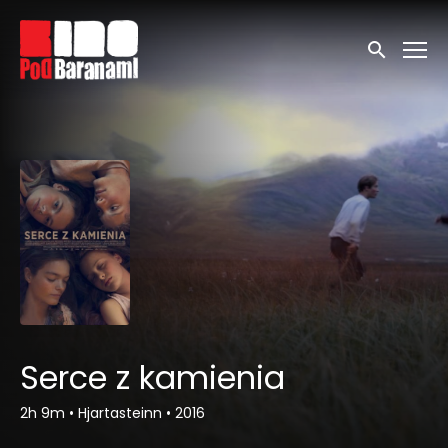
Linki ułatwień dostępu
Wyszukaj
Serce z kamienia
2h 9m
•
Hjartasteinn
•
2016