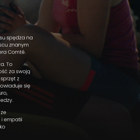
asu spędza na
ejscu znanym
era Comté.
ca. To
ość za swoją
sprzęt z
dowiaduje się
uro,
iedzy.
 ze
 i empatii
dko