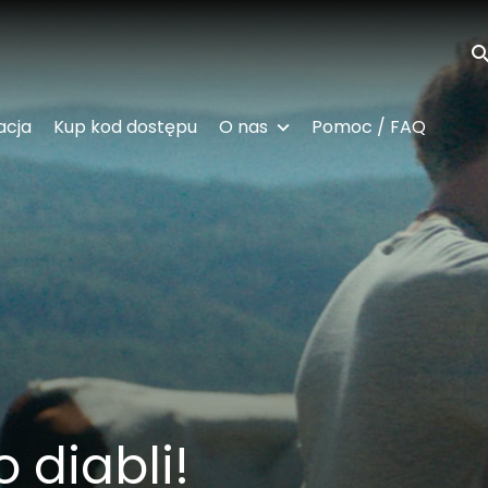
Wy
acja
Kup kod dostępu
O nas
Pomoc / FAQ
o diabli!