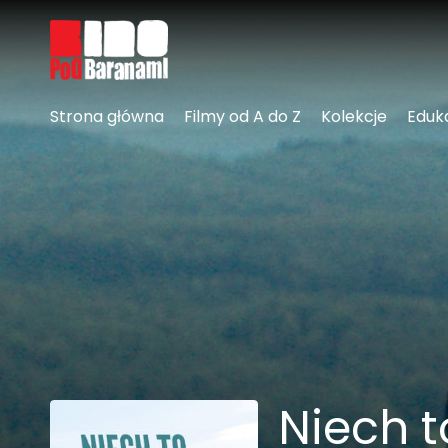
Linki ułatwień dostępu
Strona główna
Filmy od A do Z
Kolekcje
Eduk
Niech t