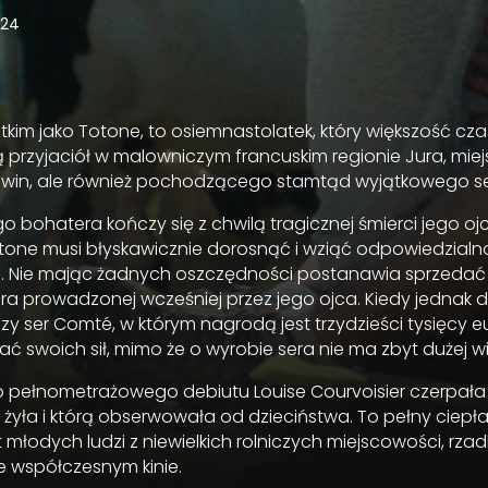
024
tkim jako Totone, to osiemnastolatek, który większość cz
 przyjaciół w malowniczym francuskim regionie Jura, mi
h win, ale również pochodzącego stamtąd wyjątkowego s
o bohatera kończy się z chwilą tragicznej śmierci jego oj
one musi błyskawicznie dorosnąć i wziąć odpowiedzialn
re. Nie mając żadnych oszczędności postanawia sprzedać 
sera prowadzonej wcześniej przez jego ojca. Kiedy jednak 
szy ser Comté, w którym nagrodą jest trzydzieści tysięcy e
 swoich sił, mimo że o wyrobie sera nie ma zbyt dużej w
go pełnometrażowego debiutu Louise Courvoisier czerpała
j żyła i którą obserwowała od dzieciństwa. To pełny ciepła
młodych ludzi z niewielkich rolniczych miejscowości, rza
 współczesnym kinie.