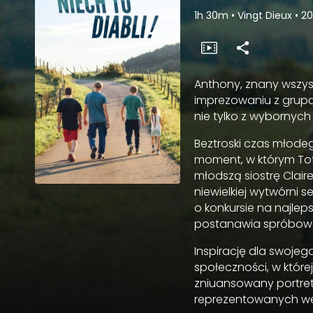
1h 30m
•
Vingt Dieux
•
2
Anthony, znany wszys
imprezowaniu z grupą
nie tylko z wybornyc
Beztroski czas młodeg
moment, w którym Tot
młodszą siostrę Clai
niewielkiej wytwórni 
o konkursie na najlep
postanawia spróbować
Inspirację dla swoje
społeczności, w które
zniuansowany portret 
reprezentowanych we