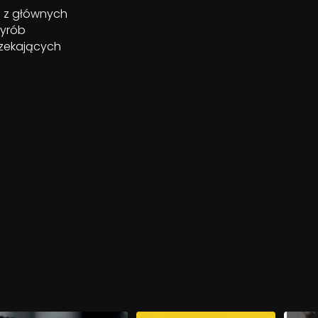
m z głównych
wyrób
rzekających