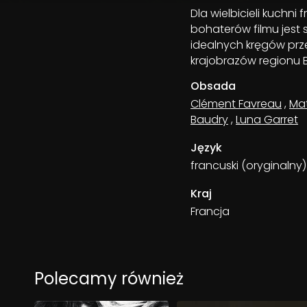
Dla wielbicieli kuchn
bohaterów filmu jest 
idealnych kręgów prz
krajobrazów regionu
Obsada
Clément Favreau
,
Mat
Baudry
,
Luna Garret
Język
francuski (oryginalny)
Kraj
Francja
Polecamy również