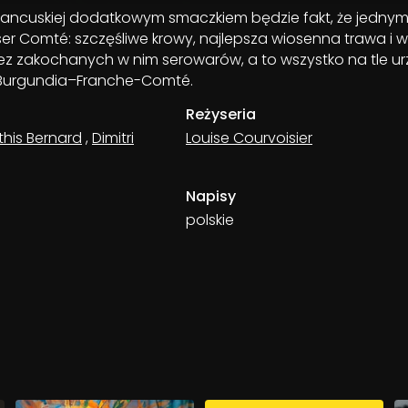
i francuskiej dodatkowym smaczkiem będzie fakt, że jedny
ser Comté: szczęśliwe krowy, najlepsza wiosenna trawa i 
ez zakochanych w nim serowarów, a to wszystko na tle u
 Burgundia–Franche-Comté.
Reżyseria
his Bernard
,
Dimitri
Louise Courvoisier
Napisy
polskie