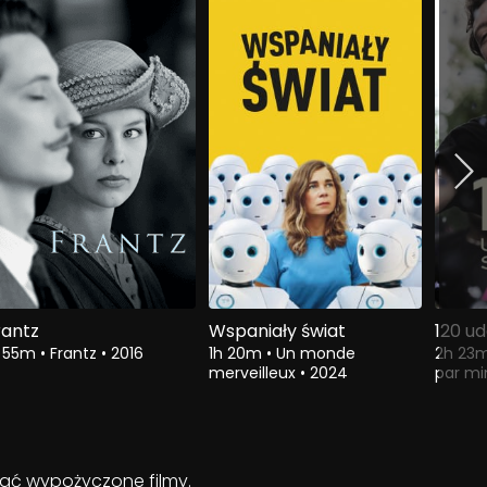
rantz
Wspaniały świat
120 u
h 55m
•
Frantz
•
2016
1h 20m
•
Un monde
2h 23
merveilleux
•
2024
par m
ądać wypożyczone filmy.