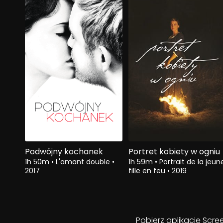
Podwójny kochanek
Portret kobiety w ogniu
1h 50m
•
L'amant double
•
1h 59m
•
Portrait de la jeun
2017
fille en feu
•
2019
Pobierz aplikację Scre