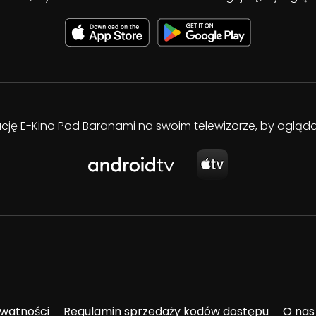
kację E-Kino Pod Baranami na swoim telewizorze, by oglą
ywatności
Regulamin sprzedaży kodów dostępu
O nas