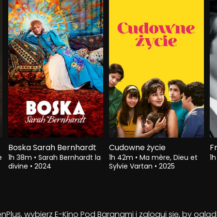
Boska Sarah Bernhardt
Cudowne życie
F
e
1h 38m
•
Sarah Bernhardt la
1h 42m
•
Ma mère, Dieu et
1
divine
•
2024
Sylvie Vartan
•
2025
enPlus, wybierz E-Kino Pod Baranami i zaloguj się, by ogl