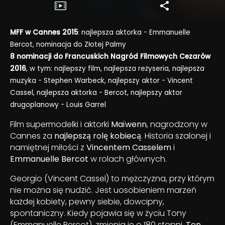
MFF w Cannes 2015
: najlepsza aktorka - Emmanuelle
Bercot, nominacja do Złotej Palmy
8 nominacji do Francuskich Nagród Filmowych Cezarów
2016
, w tym: najlepszy film, najlepsza reżyseria, najlepsza
muzyka - Stephen Warbeck, najlepszy aktor - Vincent
Cassel, najlepsza aktorka - Bercot, najlepszy aktor
drugoplanowy - Louis Garrel
Film supermodelki i aktorki
Maïwenn
, nagrodzony w
Cannes za
najlepszą rolę kobiecą
. Historia szalonej i
namiętnej miłości z
Vincentem Casselem
i
Emmanuelle Bercot
w rolach głównych.
Georgio (Vincent Cassel) to mężczyzna, przy którym
nie można się nudzić. Jest uosobieniem marzeń
każdej kobiety, pewny siebie, dowcipny,
spontaniczny. Kiedy pojawia się w życiu Tony
(Emmanuelle Bercot), zmienia je o 180 stopni.
Ten