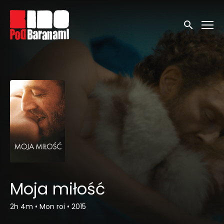
Linki ułatwień dostępu
Wyszukaj
Moja miłość
2h 4m
•
Mon roi
•
2015