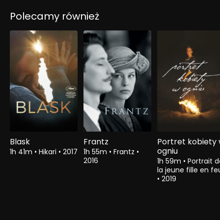
Polecamy również
Blask
Frantz
Portret kobiety
ogniu
1h 41m
•
Hikari
•
2017
1h 55m
•
Frantz
•
2016
1h 59m
•
Portrait 
la jeune fille en fe
•
2019