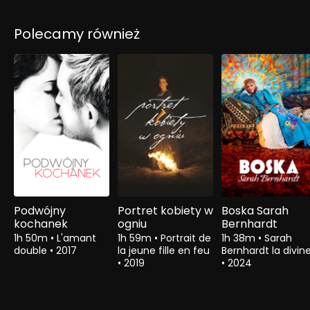
Polecamy również
Podwójny
Portret kobiety w
Boska Sarah
kochanek
ogniu
Bernhardt
1h 50m
•
L'amant
1h 59m
•
Portrait de
1h 38m
•
Sarah
double
•
2017
la jeune fille en feu
Bernhardt la divin
•
2019
•
2024