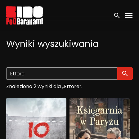
Linki ułatwień dostępu
Wyszukaj
Wyniki wyszukiwania
Wy
Znaleziono 2 wyniki dla „Ettore”.