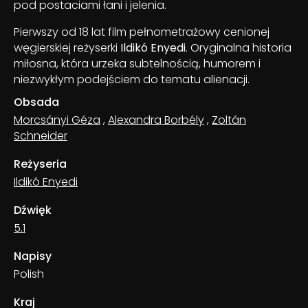
pod postaciami łani i jelenia.
Pierwszy od 18 lat film pełnometrażowy cenionej
węgierskiej reżyserki
Ildikó Enyedi
. Oryginalna historia
miłosna, która urzeka subtelnością, humorem i
niezwykłym podejściem do tematu alienacji.
Obsada
Morcsányi Géza
,
Alexandra Borbély
,
Zoltán
Schneider
Reżyseria
Ildikó Enyedi
Dźwięk
5.1
Napisy
Polish
Kraj