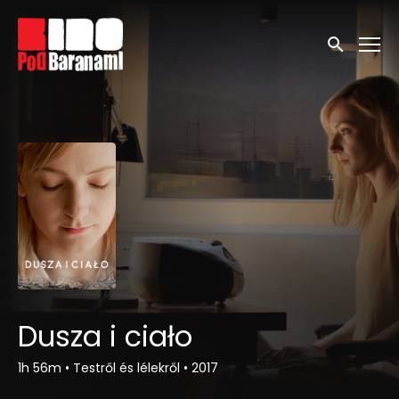
Linki ułatwień dostępu
Wyszukaj
Dusza i ciało
1h 56m
•
Testről és lélekről
•
2017