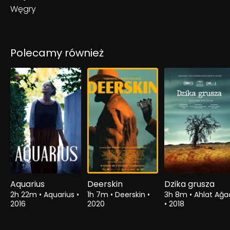
Węgry
Polecamy również
Aquarius
Deerskin
Dzika grusza
2h 22m
•
Aquarius
•
1h 7m
•
Deerskin
•
3h 8m
•
Ahlat Ağa
2016
2020
•
2018