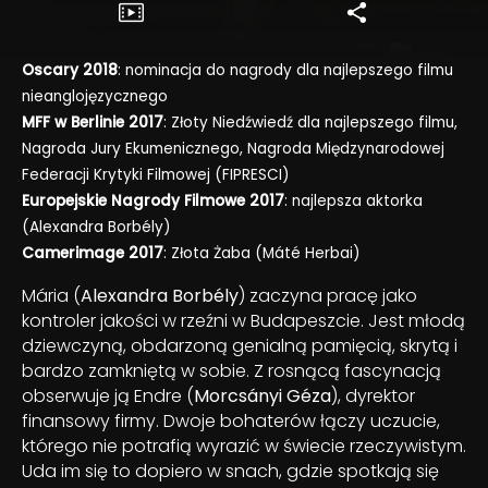
Oscary 2018
: nominacja do nagrody dla najlepszego filmu
nieanglojęzycznego
MFF w Berlinie 2017
: Złoty Niedźwiedź dla najlepszego filmu,
Nagroda Jury Ekumenicznego, Nagroda Międzynarodowej
Federacji Krytyki Filmowej (FIPRESCI)
Europejskie Nagrody Filmowe 2017
: najlepsza aktorka
(Alexandra Borbély)
Camerimage 2017
: Złota Żaba (Máté Herbai)
Mária (
Alexandra Borbély
) zaczyna pracę jako
kontroler jakości w rzeźni w Budapeszcie. Jest młodą
dziewczyną, obdarzoną genialną pamięcią, skrytą i
bardzo zamkniętą w sobie. Z rosnącą fascynacją
obserwuje ją Endre (
Morcsányi Géza
), dyrektor
finansowy firmy. Dwoje bohaterów łączy uczucie,
którego nie potrafią wyrazić w świecie rzeczywistym.
Uda im się to dopiero w snach, gdzie spotkają się