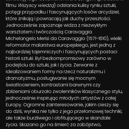
filmu
Wszyscy wiedzą
) odsłania kulisy rynku sztuki,
potęgi przypadku i fascynujących losów arcydzieł,
które znikają i powracają jak duchy przeszłości.
Jednocześnie zapoznaje widza z niezwykłym
warsztatem i twórczością Caravaggia.
Michelangelo Merisi da Caravaggio (1571-1610), wielki
reformator malarstwa europejskiego, jest jedną z
najbardziej tajemniczych i fascynujących postaci
historii sztuki. Był bezkompromisowy zarówno w
podejściu do sztuki, jak i życia. Zerwanie z
idealizowaniem formy na rzecz naturalizmu i
dramatyzmu, posługiwanie się mocnym
światłocieniem, kontrastami barwnymi czy
zbliżeniami oburzało zwolenników klasycznego stylu,
jednocześnie inspirując młodych artystów z całej
Europy. Ogromne zainteresowanie, jakim cieszy się
do dziś, wynika nie tylko z jego przełomowej techniki,
ale także burzliwego i obfitującego w skandale
życia. Skazano go na śmierć za zabójstwo,