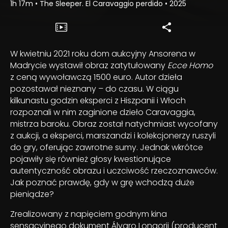
1h 17m
•
The Sleeper. El Caravaggio perdido
•
2025
W kwietniu 2021 roku dom aukcyjny Ansorena w
Madrycie wystawił obraz zatytułowany
Ecce Homo
z ceną wywoławczą 1500 euro. Autor dzieła
pozostawał nieznany – do czasu. W ciągu
kilkunastu godzin eksperci z Hiszpanii i Włoch
rozpoznali w nim zaginione dzieło Caravaggia,
mistrza baroku. Obraz został natychmiast wycofany
z aukcji, a eksperci, marszandzi i kolekcjonerzy ruszyli
do gry, oferując zawrotne sumy. Jednak wkrótce
pojawiły się również głosy kwestionujące
autentyczność obrazu i uczciwość rzeczoznawców.
Jak poznać prawdę, gdy w grę wchodzą duże
pieniądze?
Zrealizowany z napięciem godnym kina
sensacyjnego dokument Álvaro Longorii (producent