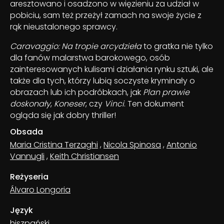
aresztowano i osadzono w więzieniu za udział w
pobiciu, sam też przeżył zamach na swoje życie z
rąk nieustalonego sprawcy.
Caravaggio: Na tropie arcydzieła
to gratka nie tylko
dla fanów malarstwa barokowego, osób
zainteresowanych kulisami działania rynku sztuki, ale
także dla tych, którzy lubią soczyste kryminały o
obrazach lub ich podróbkach, jak
Plan prawie
doskonały
,
Koneser
, czy
Vinci
. Ten dokument
ogląda się jak dobry thriller!
Obsada
Maria Cristina Terzaghi
,
Nicola Spinosa
,
Antonio
Vannugli
,
Keith Christiansen
Reżyseria
Álvaro Longoria
Język
hiszpański