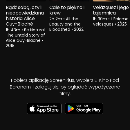
Bądź sobą, czyli
Całe to piękno i
Velázquez i jego
nieopowiedziana
krew
tajemnica
historia Alice
2h 2m
•
All the
1h 30m
•
L’Enigme
Guy-Blaché
Beauty and the
Velazquez
•
2025
Bloodshed
•
2022
1h 43m
•
Be Natural:
The Untold Story of
Alice Guy-Blaché
•
2018
Pobierz aplikację ScreenPlus, wybierz E-Kino Pod
Baranami i zaloguj się, by oglądać wypożyczone
filmy.