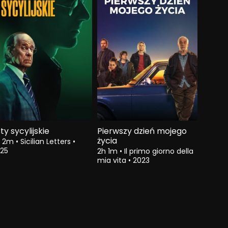
sty sycylijskie
Pierwszy dzień mojego
życia
h 2m
•
Sicilian Letters
•
25
2h 1m
•
Il primo giorno della
mia vita
•
2023