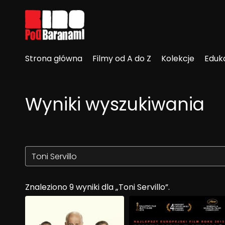
Linki ułatwień dostępu
Strona główna
Filmy od A do Z
Kolekcje
Eduk
Wyniki wyszukiwania
Znaleziono 9 wyniki dla „Toni Servillo”.