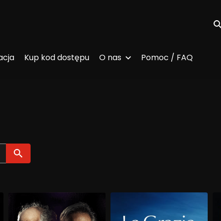
Wy
acja
Kup kod dostępu
O nas
Pomoc / FAQ
Wyszukaj