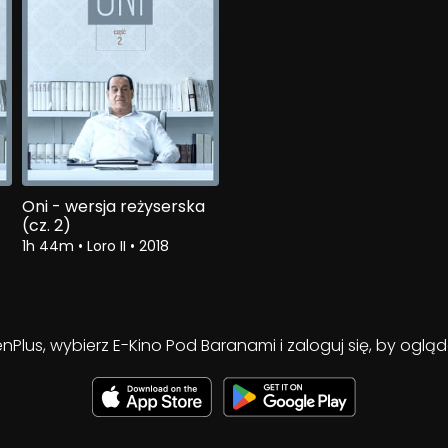
Oni - wersja reżyserska
(cz. 2)
1h 44m
•
Loro II
•
2018
enPlus, wybierz E-Kino Pod Baranami i zaloguj się, by ogl