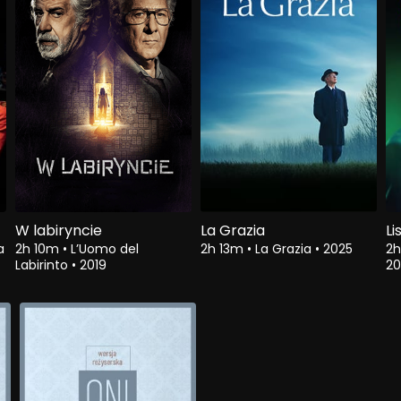
W labiryncie
La Grazia
Li
a
2h 10m
•
L’Uomo del
2h 13m
•
La Grazia
•
2025
2
Labirinto
•
2019
20