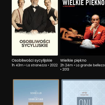
Osobliwości sycylijskie
Wielkie piękno
1h 43m
•
La stranezza
•
2022
2h 24m
•
La grande bellezz
•
2013