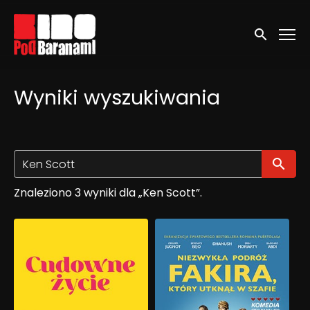
Linki ułatwień dostępu
Wyszukaj
Wyniki wyszukiwania
Wy
Znaleziono 3 wyniki dla „Ken Scott”.