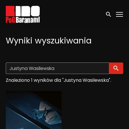
Linki ułatwień dostępu
Wyszukaj
Wyniki wyszukiwania
Wy
Znaleziono 1 wyników dla "Justyna Wasilewska".