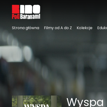
Linki ułatwień dostępu
Strona główna
Filmy od A do Z
Kolekcje
Eduk
Wyspa 