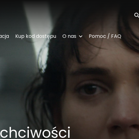
Wy
acja
Kup kod dostępu
O nas
Pomoc / FAQ
chciwości