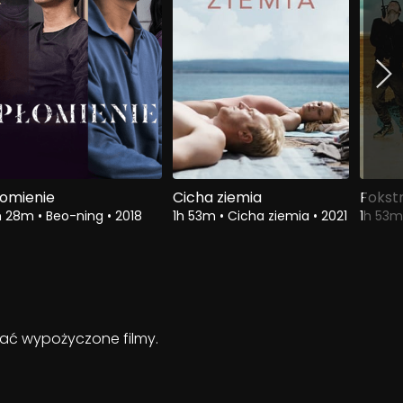
łomienie
Cicha ziemia
Fokst
h 28m
•
Beo-ning
•
2018
1h 53m
•
Cicha ziemia
•
2021
1h 53
ądać wypożyczone filmy.