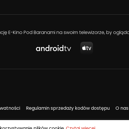
kację E-Kino Pod Baranami na swoim telewizorze, by oglą
ywatności
Regulamin sprzedaży kodów dostępu
O nas
ykorzystywanie plików cookie.
Czytaj więcej
.