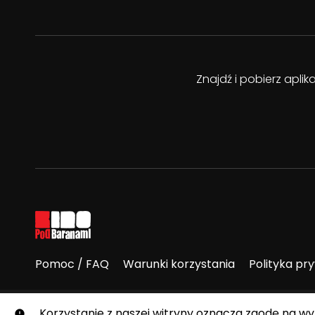
Znajdź i pobierz apli
Pomoc / FAQ
Warunki korzystania
Polityka pr
© E-Kino Pod Baranami. Wszelkie prawa zastrzeżone.
Korzystanie z naszej witryny oznacza zgodę na w