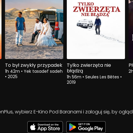
To był zwykły przypadek
Tylko zwierzęta nie
P
błądzą
1h 42m
•
Yek tasadef sadeh
2
•
2025
1h 56m
•
Seules Les Bêtes
•
2019
enPlus, wybierz E-Kino Pod Baranami i zaloguj się, by ogl