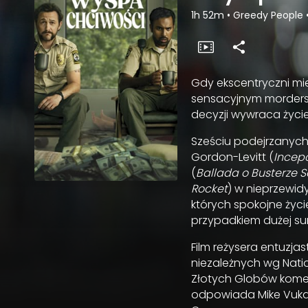
1h 52m
•
Greedy People
Gdy ekscentryczni mi
sensacyjnym morderst
decyzji wywraca życi
Sześciu podejrzanych,
Gordon-Levitt (
Incep
(
Ballada o Busterze 
Rocket
) w nieprzewid
których spokojne życi
przypadkiem dużej su
Film reżysera entuzja
niezależnych wg Nat
Złotych Globów kome
odpowiada Mike Vukad