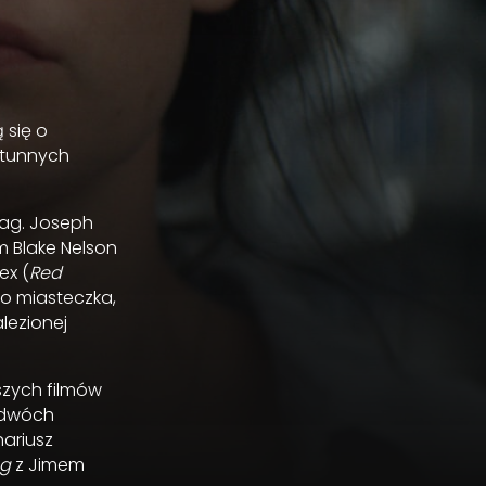
 się o
rtunnych
lag. Joseph
im Blake Nelson
ex (
Red
o miasteczka,
lezionej
pszych filmów
 dwóch
nariusz
ng
z Jimem