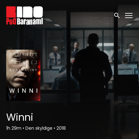
Linki ułatwień dostępu
Wyszukaj
Winni
1h 29m
•
Den skyldige
•
2018