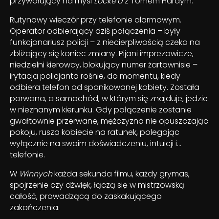
przywołujący na myśl
Locke’a
z Tomem Hardym.
Rutynowy wieczór przy telefonie alarmowym.
Operator odbierający dziś połączenia – były
funkcjonariusz policji – z niecierpliwością czeka na
zbliżający się koniec zmiany. Pijani imprezowicze,
niedzielni kierowcy, blokujący numer żartownisie –
irytacja policjanta rośnie, do momentu, kiedy
odbiera telefon od spanikowanej kobiety. Została
porwana, a samochód, w którym się znajduje, jedzie
w nieznanym kierunku. Gdy połączenie zostanie
gwałtownie przerwane, mężczyzna nie opuszczając
pokoju, rusza kobiecie na ratunek, polegając
wyłącznie na swoim doświadczeniu, intuicji i…
telefonie.
W
Winnych
każda sekunda filmu, każdy grymas,
spojrzenie czy dźwięk, łączą się w mistrzowską
całość, prowadzącą do zaskakującego
zakończenia.