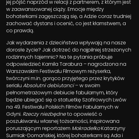
jej pójść naprzód w relacji z partnerem, z którym jest
w zaawansowanej ciąży. Emocje między
bohaterkami zagęszczają się, a Adzie coraz trudniej
zachować dystans i ocenić, co jest kłamstwem, a
co prawdą.
Jak wydarzenia z dzieciństwa wpływają na nasze
dorosłe życie? Jak dotrzeć do najpilniej strzeżonych
rodzinnych tajemnic? Na te pytania próbuje
odpowiedzieć Kamila Tarabura – nagrodzona na
Warszawskim Festiwalu Filmowym reżyserka,
twórczyni m.in. gorąco przyjętego przez krytyków
serialu
Absolutni debiutanci
– w swoim
pełnometrażowym debiucie fabularnym, który
będzie ubiegać się o statuetkę Szafirowych Lwów
na 49. Festiwalu Polskich Filmów Fabularnych w
Gdyni.
Rzeczy niezbędne
to opowieść o
poszukiwaniu własnej tożsamości, inspirowana
poruszającym reportażem
Mokradełko
Katarzyny
Surmiak-Domańskiej, której bohaterkami są Ada i