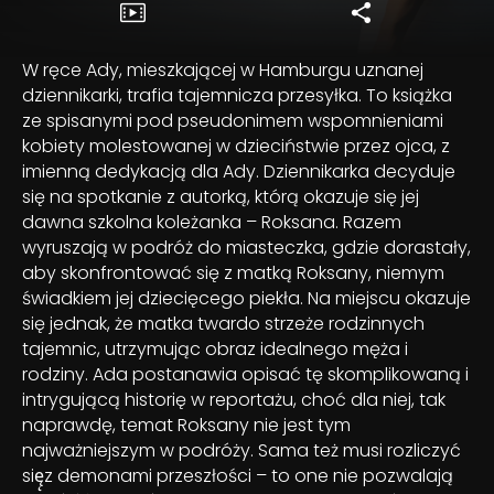
W ręce Ady, mieszkającej w Hamburgu uznanej
dziennikarki, trafia tajemnicza przesyłka. To książka
ze spisanymi pod pseudonimem wspomnieniami
kobiety molestowanej w dzieciństwie przez ojca, z
imienną dedykacją dla Ady. Dziennikarka decyduje
się na spotkanie z autorką, którą okazuje się jej
dawna szkolna koleżanka – Roksana. Razem
wyruszają w podróż do miasteczka, gdzie dorastały,
aby skonfrontować się z matką Roksany, niemym
świadkiem jej dziecięcego piekła. Na miejscu okazuje
się jednak, że matka twardo strzeże rodzinnych
tajemnic, utrzymując obraz idealnego męża i
rodziny. Ada postanawia opisać tę skomplikowaną i
intrygującą historię w reportażu, choć dla niej, tak
naprawdę, temat Roksany nie jest tym
najważniejszym w podróży. Sama też musi rozliczyć
się̨z demonami przeszłości – to one nie pozwalają