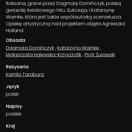
Roksana, grane przez Dagmarę Domińczyk, polską
gwiazdę światowego hitu
Sukcesja
, i Katarzynę
Warnke, która jest także współautorką scenariusza.
Opiekę artystyczną nad projektem objęła Agnieszka
Holland.
Obsada
Dagmara Domińczyk
,
Katarzyna Warnke
,
Małgorzata Hajewska-Krzysztofik
,
Piotr Żurawski
Reżyseria
Kamila Tarabura
Język
polski
Napisy
polskie
Kraj