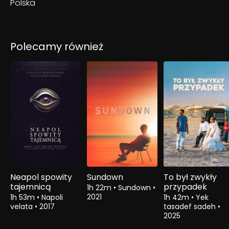
Polska
Polecamy również
Neapol spowity
Sundown
To był zwykły
tajemnicą
przypadek
1h 22m
•
Sundown
•
2021
1h 53m
•
Napoli
1h 42m
•
Yek
velata
•
2017
tasadef sadeh
•
2025