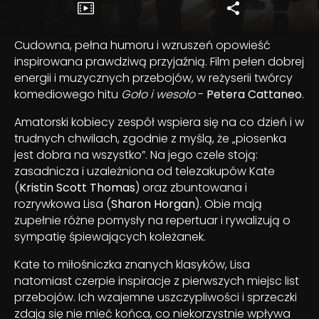
Cudowna, pełna humoru i wzruszeń opowieść
inspirowana prawdziwą przyjaźnią. Film pełen dobrej
energii i muzycznych przebojów, w reżyserii twórcy
komediowego hitu
Goło i wesoło
-
Petera Cattaneo
.
Amatorski kobiecy zespół wspiera się na co dzień i w
trudnych chwilach, zgodnie z myślą, że „piosenka
jest dobra na wszystko”. Na jego czele stoją:
zasadnicza i uzależniona od telezakupów Kate
(
Kristin Scott Thomas
) oraz zbuntowana i
rozrywkowa Lisa (
Sharon Horgan
). Obie mają
zupełnie różne pomysły na repertuar i rywalizują o
sympatię śpiewających koleżanek.
Kate to miłośniczka znanych klasyków, Lisa
natomiast czerpie inspiracje z pierwszych miejsc list
przebojów. Ich wzajemne uszczypliwości i sprzeczki
zdają się nie mieć końca, co niekorzystnie wpływa