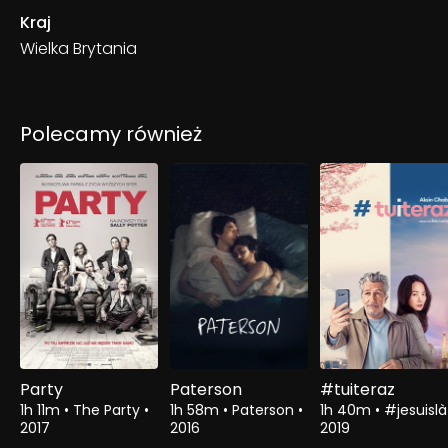
Kraj
Wielka Brytania
Polecamy również
Party
Paterson
#tuiteraz
1h 11m
•
The Party
•
1h 58m
•
Paterson
•
1h 40m
•
#jesuisl
2017
2016
2019