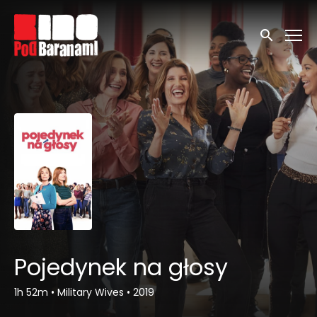
Linki ułatwień dostępu
Wyszukaj
Pojedynek na głosy
1h 52m
•
Military Wives
•
2019