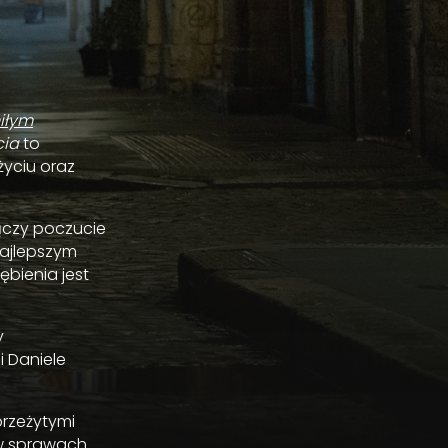
iłym
cia
to
życiu oraz
ączy poczucie
najlepszym
bienia jest
y
i Daniele
przeżytymi
ę w sprawach