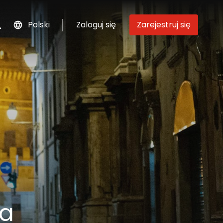
Polski
Zaloguj się
Zarejestruj się
szukaj
ia