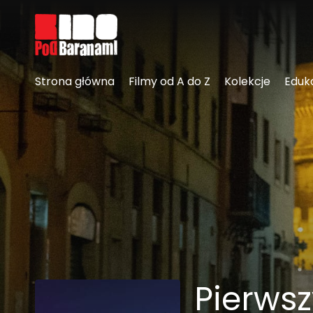
Linki ułatwień dostępu
Strona główna
Filmy od A do Z
Kolekcje
Eduk
Pierwsz