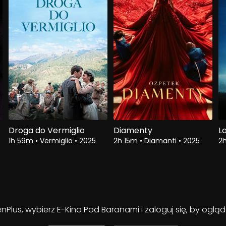
Droga do Vermiglio
Diamenty
L
1h 59m
•
Vermiglio
•
2025
2h 15m
•
Diamanti
•
2025
2
enPlus, wybierz E-Kino Pod Baranami i zaloguj się, by ogl