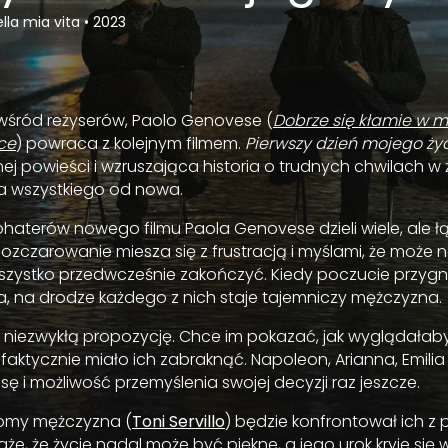
ella mia vita
•
2023
wśród reżyserów, Paolo Genovese (
Dobrze się kłamie w m
ce
) powraca z kolejnym filmem.
Pierwszy dzień mojego ży
j powieści i wzruszająca historia o trudnych chwilach w 
a wszystkiego od nowa.
aterów nowego filmu Paola Genovese dzieli wiele, ale ł
Rozczarowanie miesza się z frustracją i myślami, że może 
szystko przedwcześnie zakończyć. Kiedy poczucie przygnę
a, na drodze każdego z nich staje tajemniczy mężczyzna.
niezwykłą propozycję. Chce im pokazać, jak wyglądałab
faktycznie miało ich zabraknąć. Napoleon, Arianna, Emilia 
ę i możliwość przemyślenia swojej decyzji raz jeszcze.
jomy mężczyzna (
Toni Servillo
) będzie konfrontował ich z 
aże, że życie nadal może być piękne, a jego urok kryje si