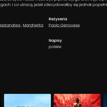
zgach. I co utracą, jeżeli zdecydowaliby się jednak popełn
Reżyseria
Mastandrea
,
Margherita
Paolo Genovese
Napisy
polskie