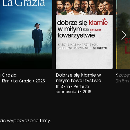
a Grazia
Dobrze się kłamie w
Szczę
miłym towarzystwie
h 13m
•
La Grazia
•
2025
2h 5m
1h 37m
•
Perfetti
sconosciuti
•
2016
ądać wypożyczone filmy.