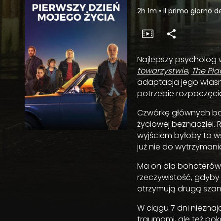
2h 1m
•
Il primo giorno d
Najlepszy psycholog 
towarzystwie
,
The Pla
adaptacja jego własne
potrzebie rozpoczęci
Czwórkę głównych boh
życiowej beznadziei. 
wyjściem byłoby to w
już nie do wytrzymani
Ma on dla bohaterów 
rzeczywistość, gdyby 
otrzymują drugą szans
W ciągu 7 dni niezna
traumami, ale też pok