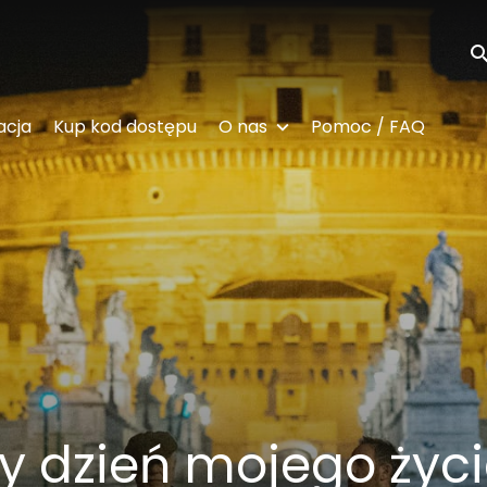
Wy
acja
Kup kod dostępu
O nas
Pomoc / FAQ
y dzień mojego życ