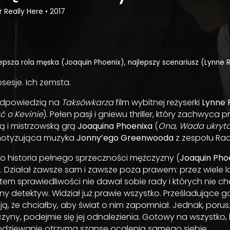
 Really Here
•
2017
epsza rola męska (Joaquin Phoenix), najlepszy scenariusz (Lynne
bsesje. Ich zemsta.
 odpowiedzią na
Taksówkarza
film wybitnej reżyserki
Lynne
 o Kevinie
). Pełen pasji i gniewu thriller, który zachwyca p
ą i mistrzowską grą
Joaquina Phoenixa
(
Ona
,
Wada ukryt
pnotyzująca muzyka
Jonny’ego Greenwooda
z zespołu Ra
o historia pełnego sprzeczności mężczyzny (
Joaquin Pho
. Działał zawsze sam i zawsze poza prawem: przez wiele l
stem sprawiedliwości nie dawał sobie rady i których nie chc
 detektyw. Widział już prawie wszystko. Prześladujące g
, że chciałby, aby świat o nim zapomniał. Jednak, porus
yny, podejmie się jej odnalezienia. Gotowy na wszystko,
odziewanie otrzyma szansę ocalenia samego siebie.