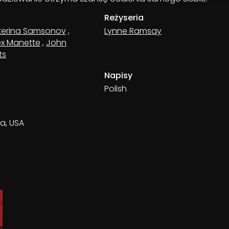
Reżyseria
terina Samsonov
,
Lynne Ramsay
ex Manette
,
John
ts
Napisy
Polish
ja, USA