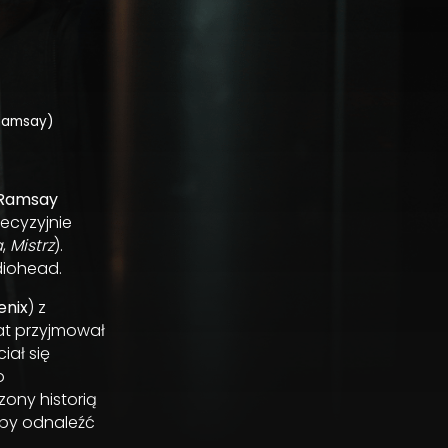
 Ramsay)
 Ramsay
recyzyjnie
a
,
Mistrz
).
diohead.
enix
) z
at przyjmował
iał się
o
zony historią
 by odnaleźć