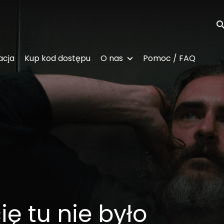
Wy
acja
Kup kod dostępu
O nas
Pomoc / FAQ
ię tu nie było