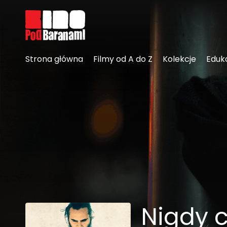
Linki ułatwień dostępu
Strona główna
Filmy od A do Z
Kolekcje
Eduk
Nigdy c