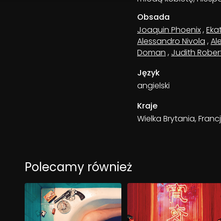
Obsada
Joaquin Phoenix
,
Eka
Alessandro Nivola
,
Al
Doman
,
Judith Rober
Język
angielski
Kraje
Wielka Brytania, Franc
Polecamy również