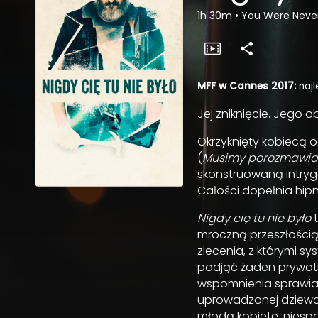
1h 30m
•
You Were Never
MFF w Cannes 2017:
najl
Jej zniknięcie. Jego o
Okrzyknięty kobiecą
(
Musimy porozmawiać
skonstruowaną intryg
Całości dopełnia hi
Nigdy cię tu nie było
t
mroczną przeszłością
zlecenia, z którymi sy
podjąć żaden prywatny
wspomnienia sprawiają
uprowadzonej dziewcz
młodą kobietę, niesp