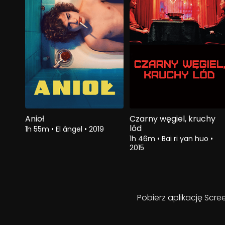
Anioł
Czarny węgiel, kruchy
lód
1h 55m
•
El ángel
•
2019
1h 46m
•
Bai ri yan huo
•
2015
Pobierz aplikację Scre