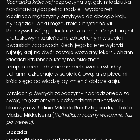
Kochanka królowej
rozpoczyna się, gdy młodziutka
Karolina Matylda pełna nadziei i wyobrażeń
idealnego mężczyzny przybywa do obcego kraju,
by rządzić u boku męża, króla Chrystiana VII.
Rzeczywistość ją jednak rozczarowuje. Chrystian jest
groteskowym szaleńcem, zakochanym w sobie i
dworskich zabawach. Kiedy jego kolejne wybryki
rujnują kraj, na dwór zostaje wezwany lekarz Johann
Friedrich Struensee, który ma okiełznać
temperament i dziwaczne zachowania władcy.
Johann rozkochuje w sobie królową, a za plecami
króla sięga po władzę, by zmienić oblicze kraju.
W rolach głównych zobaczymy nagrodzonego za
swoją rolę Srebrnym Niedźwiedziem na Festiwalu
Filmowym w Berlinie
Mikkela Boe Følsgaarda
, a także
Madsa Mikkelsena
(
Valhalla: mroczny wojownik
,
Tuż
po weselu
).
Obsada