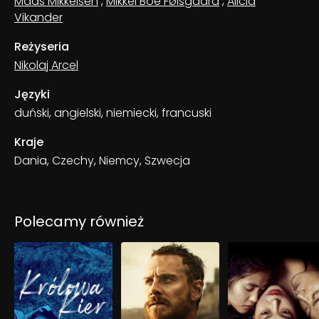
Mads Mikkelsen
,
Mikkel Boe Følsgaard
,
Alicia
Vikander
Reżyseria
Nikolaj Arcel
Języki
duński, angielski, niemiecki, francuski
Kraje
Dania, Czechy, Niemcy, Szwecja
Polecamy również