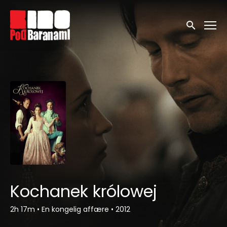
Linki ułatwień dostępu
Wyszukaj
Kochanek królowej
2h 17m
•
En kongelig affære
•
2012