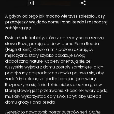
A gdyby od tego jak mocno wierzysz zależało… czy
przeżyjesz? Wejdź do domu Pana Reeda i rozpocznij
zabójczą grę…
Dwie młode kobiety, które z potrzeby serca szerzą
słowo Boże, pukają do drzwi domu Pana Reeda
(
Hugh Grant
). Otwiera im z pozoru czarujący
mężczyzna, który szybko pokazuje swoją
diaboliczną naturę. Kobiety orientują się, że
wszystkie wyjścia z domu zostały zamknięte, a ich
podejrzany gospodarz co chwila pojawia się, aby
zadać im kolejną zagadkę testującą ich wiarę.
Rozpoczyna się śmiertelnie niebezpieczna gra, w
której stawką jest przetrwanie. Głosicielki wiary będą
musiały wykorzystać cały swój spryt, aby uciec z
domu grozy Pana Reeda.
Heretic
to nowatorski horror twórców serii
Ciche