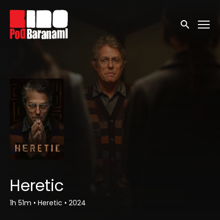
Linki ułatwień dostępu
Wyszukaj
Heretic
1h 51m
•
Heretic
•
2024