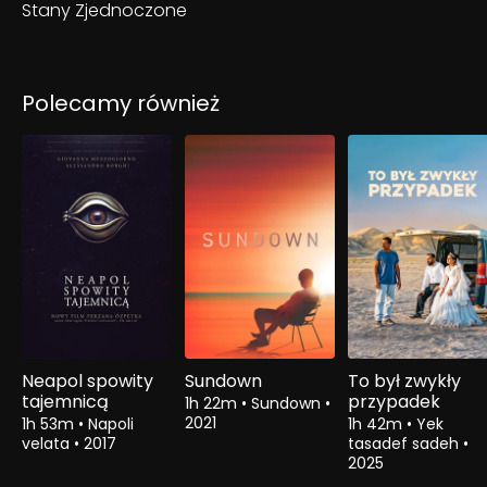
Stany Zjednoczone
Polecamy również
Neapol spowity
Sundown
To był zwykły
tajemnicą
przypadek
1h 22m
•
Sundown
•
2021
1h 53m
•
Napoli
1h 42m
•
Yek
velata
•
2017
tasadef sadeh
•
2025