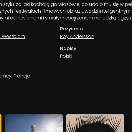
 stylu, za jaki kochają go widzowie, co udało mu się w peł
znych festiwalach filmowych obraz uwodzi inteligentny
nymi odniesieniami i śmiałym spojrzeniem na ludzką egzys
Reżyseria
ls Westblom
Roy Andersson
Napisy
Polski
emcy, Francja