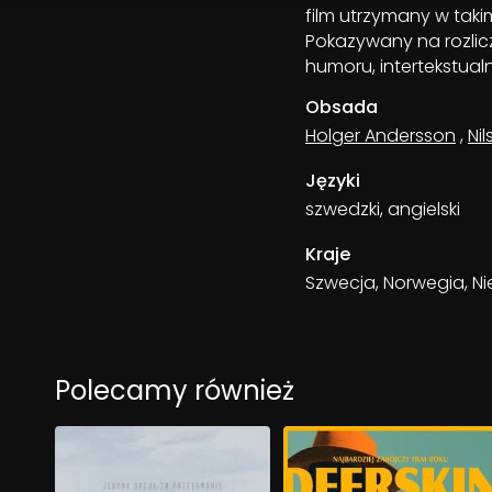
film utrzymany w takim
Pokazywany na rozlic
humoru, intertekstual
Obsada
Holger Andersson
,
Ni
Języki
szwedzki, angielski
Kraje
Szwecja, Norwegia, Ni
Polecamy również