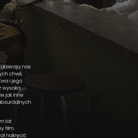
abierają nas
ch chwil,
twa i jego
 z wysoka
e jak inne
 absurdalnych
m lat
 film.
ał nakręcić