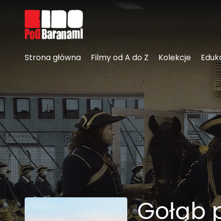
Linki ułatwień dostępu
Strona główna
Filmy od A do Z
Kolekcje
Eduk
Gołąb p