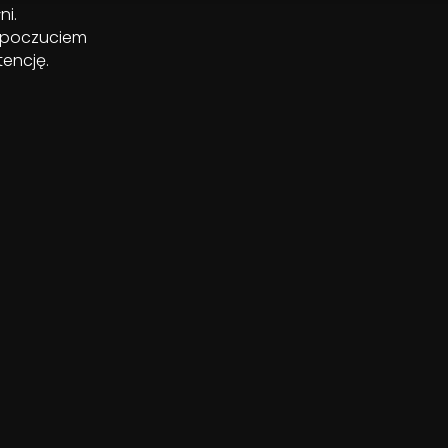
ni.
m poczuciem
tencję.