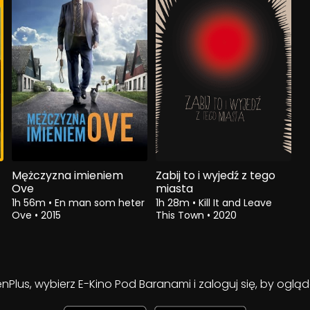
Mężczyzna imieniem
Zabij to i wyjedź z tego
Ove
miasta
1h 56m
•
En man som heter
1h 28m
•
Kill It and Leave
Ove
•
2015
This Town
•
2020
enPlus, wybierz E-Kino Pod Baranami i zaloguj się, by ogl