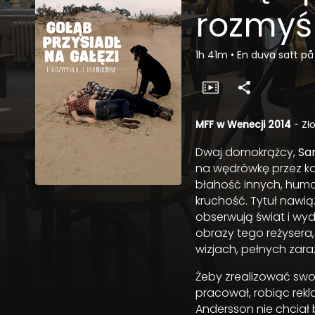
rozmyśl
1h 41m
•
En duva satt på
MFF w Wenecji 2014
- Zł
Dwaj domokrążcy,
Sa
na wędrówkę przez kal
błahość innych, humor
kruchość. Tytuł nawi
obserwują świat i wyd
obrazy tego reżysera
wizjach, pełnych zara
Żeby zrealizować swoje
pracował, robiąc rekl
Andersson nie chcia