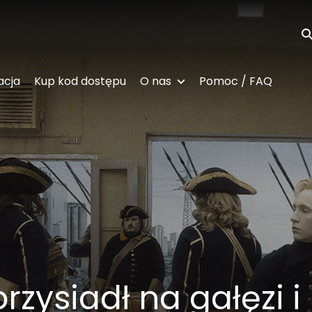
Wy
acja
Kup kod dostępu
O nas
Pomoc / FAQ
rzysiadł na gałęzi i