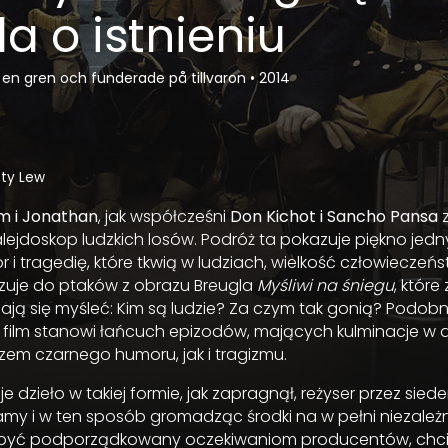
a o istnieniu
 en gren och funderade på tillvaron
•
2014
oty Lew
m i Jonathan
, jak współcześni
Don Kichot i Sancho Pansa
z
ejdoskop ludzkich losów. Podróż ta pokazuje piękno jedny
 i tragedię, które tkwią w ludziach, wielkość człowieczeńs
ązuje do ptaków z obrazu Breugla
Myśliwi na śniegu
, które
ają się myśleć: Kim są ludzie? Za czym tak gonią? Podobni
, film stanowi łańcuch epizodów, mających kulminacje w
zem czarnego humoru, jak i tragizmu.
 dzieło w takiej formie, jak zapragnął, reżyser przez siede
amy i w ten sposób gromadząc środki na w pełni niezależny
ł być podporządkowany oczekiwaniom producentów, chci