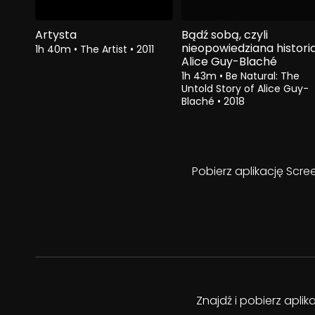
Artysta
Bądź sobą, czyli
nieopowiedziana histori
1h 40m
•
The Artist
•
2011
Alice Guy-Blaché
1h 43m
•
Be Natural: The
Untold Story of Alice Guy-
Blaché
•
2018
Pobierz aplikację Scre
Znajdź i pobierz apli