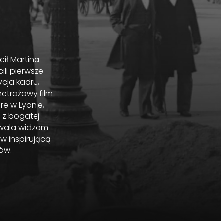
cił Martina
ili pierwsze
ycja kadru,
etrażowy film
re w Lyonie,
 z bogatej
zwala widzom
w inspirującą
ów.