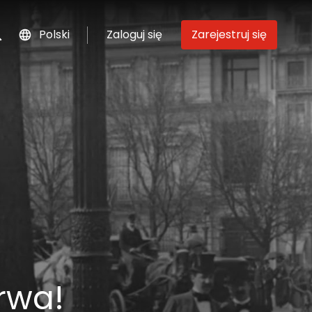
Polski
Zaloguj się
Zarejestruj się
szukaj
rwa!