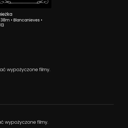
nieżka
h 38m
•
Blancanieves
•
13
ądać wypożyczone filmy.
dać wypożyczone filmy.