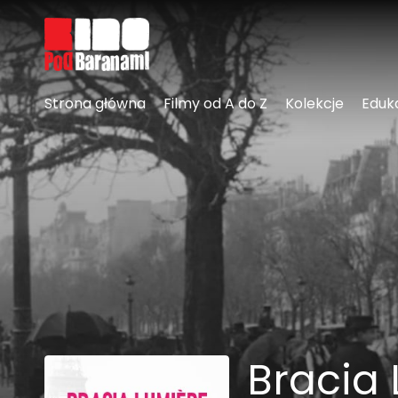
Linki ułatwień dostępu
Strona główna
Filmy od A do Z
Kolekcje
Eduk
Bracia 