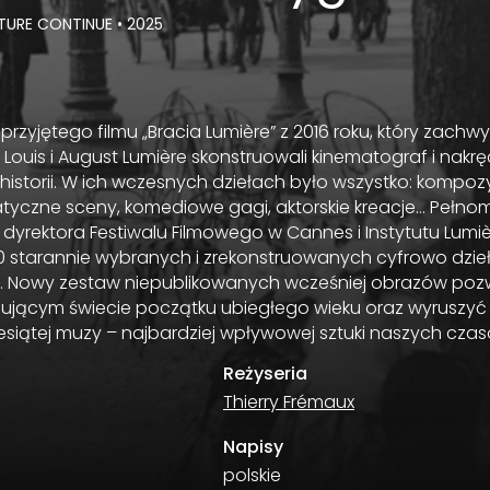
ENTURE CONTINUE
•
2025
rzyjętego filmu „Bracia Lumière” z 2016 roku, który zachwy
 Louis i August Lumière skonstruowali kinematograf i nakręc
g historii. W ich wczesnych dziełach było wszystko: kompoz
yczne sceny, komediowe gagi, aktorskie kreacje… Pełnom
 dyrektora Festiwalu Filmowego w Cannes i Instytutu Lumiè
00 starannie wybranych i zrekonstruowanych cyfrowo dzieł
ina. Nowy zestaw niepublikowanych wcześniej obrazów po
nującym świecie początku ubiegłego wieku oraz wyruszyć 
esiątej muzy – najbardziej wpływowej sztuki naszych czas
Reżyseria
Thierry Frémaux
Napisy
polskie