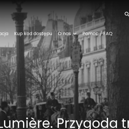
Wy
acja
Kup kod dostępu
O nas
Pomoc / FAQ
Lumière. Przygoda t