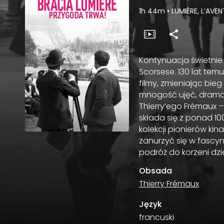
1h 44m
•
LUMIÈRE, L’AV
Kontynuacja świetnie p
Scorsese. 130 lat temu
filmy, zmieniając bie
mnogość ujęć, dramat
Thierry’ego Frémaux –
składa się z ponad 1
kolekcji pionierów k
zanurzyć się w fascy
podróż do korzeni dzi
Obsada
Thierry Frémaux
Język
francuski