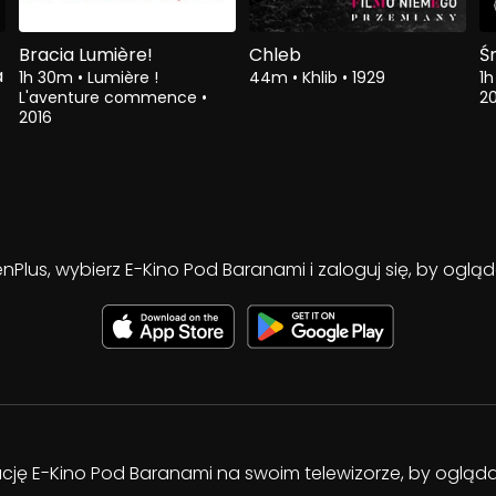
Bracia Lumière!
Chleb
Ś
a
1h 30m
•
Lumière !
44m
•
Khlib
•
1929
1
L'aventure commence
•
20
2016
enPlus, wybierz E-Kino Pod Baranami i zaloguj się, by ogl
kację E-Kino Pod Baranami na swoim telewizorze, by oglą