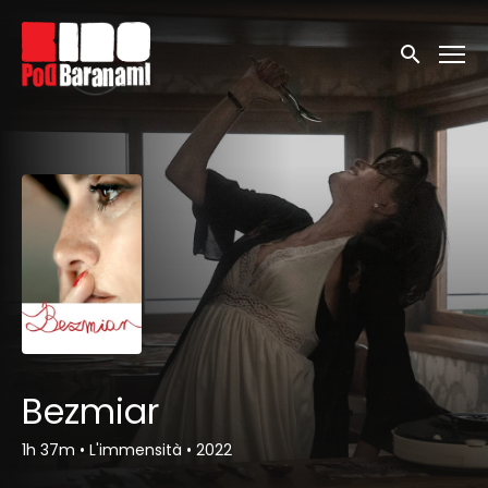
Linki ułatwień dostępu
Wyszukaj
Bezmiar
1h 37m
•
L'immensità
•
2022