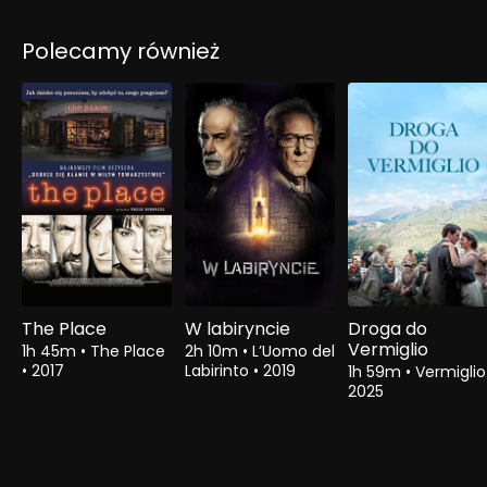
Polecamy również
The Place
W labiryncie
Droga do
Vermiglio
1h 45m
•
The Place
2h 10m
•
L’Uomo del
•
2017
Labirinto
•
2019
1h 59m
•
Vermigli
2025