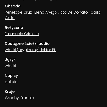
Obsada
Penélope Cruz
,
Elena Arvigo
,
Rita De Donato
,
Carlo
Gallo
Reżyseria
Emanuele Crialese
Dostępne ścieżki audio
włoski (oryginalny), lektor PL
Język
włoski
Napisy
polskie
Kraje
Włochy, Francja