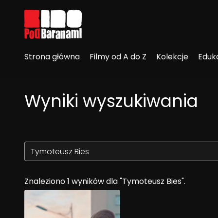
Linki ułatwień dostępu
Strona główna
Filmy od A do Z
Kolekcje
Eduk
Wyniki wyszukiwania
Znaleziono 1 wyników dla "Tymoteusz Bies".