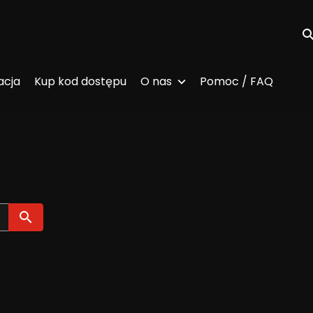
Wy
acja
Kup kod dostępu
O nas
Pomoc / FAQ
Wyszukaj