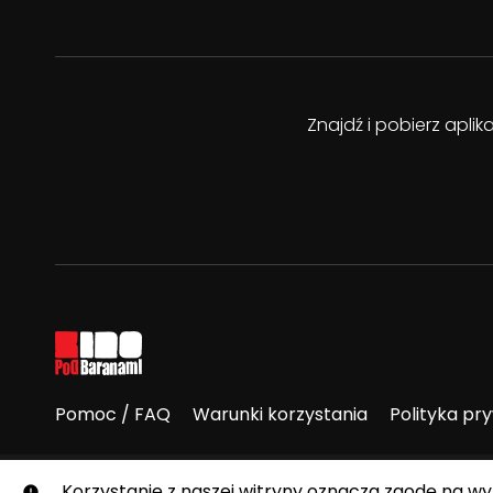
Znajdź i pobierz apli
Pomoc / FAQ
Warunki korzystania
Polityka pr
© E-Kino Pod Baranami. Wszelkie prawa zastrzeżone.
Korzystanie z naszej witryny oznacza zgodę na w