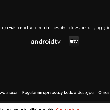
kację E-Kino Pod Baranami na swoim telewizorze, by oglą
ywatności
Regulamin sprzedaży kodów dostępu
O nas
ykorzystywanie plików cookie.
Czytaj więcej
.