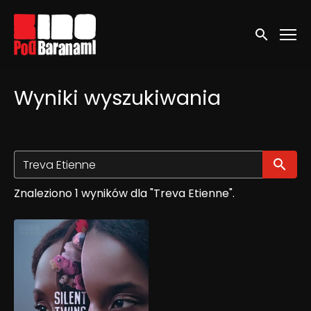
Linki ułatwień dostępu
Wyszukaj
Wyniki wyszukiwania
Wy
Znaleziono 1 wyników dla "Treva Etienne".