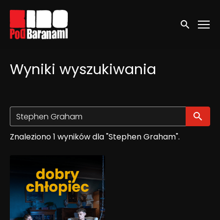
Linki ułatwień dostępu
Wyszukaj
Wyniki wyszukiwania
Wy
Znaleziono 1 wyników dla "Stephen Graham".