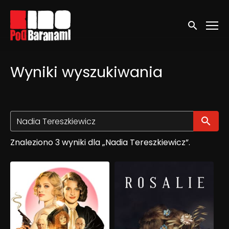
Linki ułatwień dostępu
Wyszukaj
Wyniki wyszukiwania
Wy
Znaleziono 3 wyniki dla „Nadia Tereszkiewicz”.