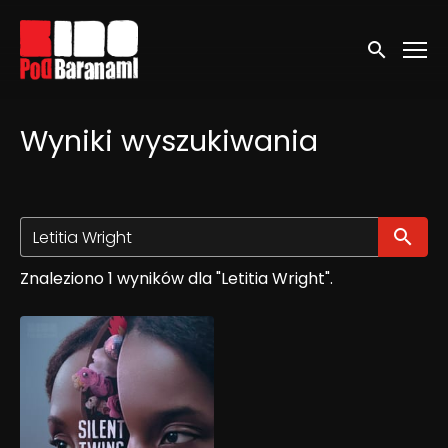
Linki ułatwień dostępu
Wyszukaj
Wyniki wyszukiwania
Wy
Znaleziono 1 wyników dla "Letitia Wright".