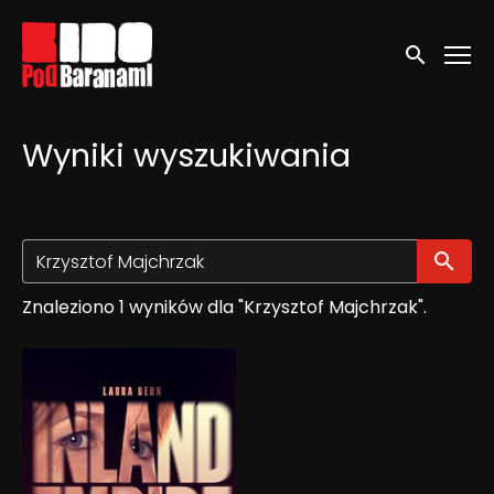
Linki ułatwień dostępu
Wyszukaj
Wyniki wyszukiwania
Wy
Znaleziono 1 wyników dla "Krzysztof Majchrzak".