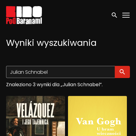
Linki ułatwień dostępu
Wyszukaj
Wyniki wyszukiwania
Wy
Znaleziono 3 wyniki dla „Julian Schnabel”.