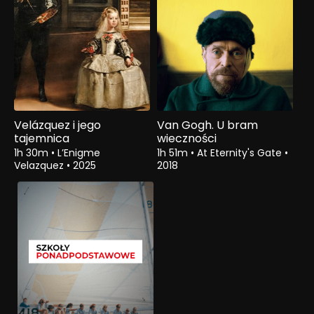
Velázquez i jego
Van Gogh. U bram
tajemnica
wieczności
1h 30m
•
L’Enigme
1h 51m
•
At Eternity's Gate
•
Velazquez
•
2025
2018