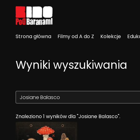
Linki ułatwień dostępu
Strona główna
Filmy od A do Z
Kolekcje
Eduk
Wyniki wyszukiwania
Znaleziono 1 wyników dla "Josiane Balasco".