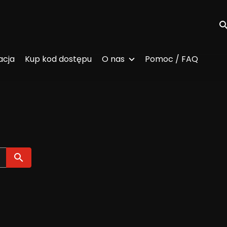
Wy
acja
Kup kod dostępu
O nas
Pomoc / FAQ
Wyszukaj