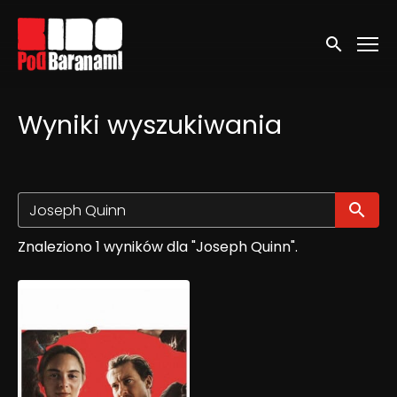
Linki ułatwień dostępu
Wyszukaj
Wyniki wyszukiwania
Wy
Znaleziono 1 wyników dla "Joseph Quinn".