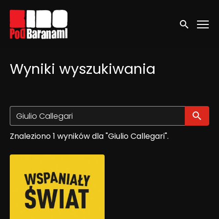
Linki ułatwień dostępu
Wyszukaj
Wyniki wyszukiwania
Wy
Znaleziono 1 wyników dla "Giulio Callegari".