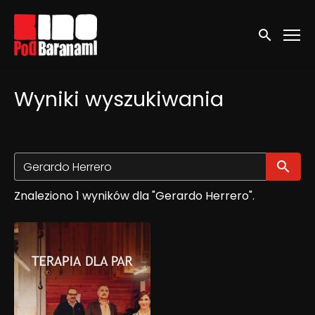
Linki ułatwień dostępu
Wyszukaj
Wyniki wyszukiwania
Wy
Znaleziono 1 wyników dla "Gerardo Herrero".