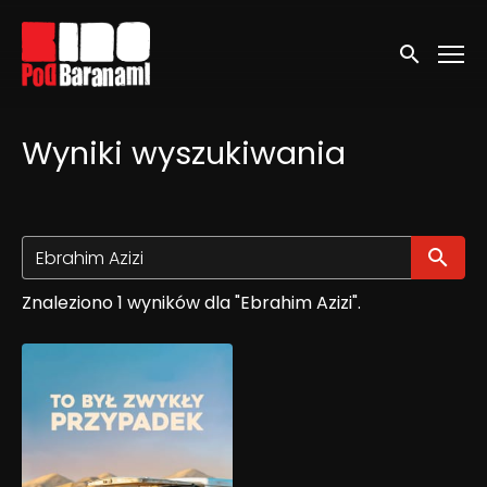
Linki ułatwień dostępu
Wyszukaj
Wyniki wyszukiwania
Wy
Znaleziono 1 wyników dla "Ebrahim Azizi".