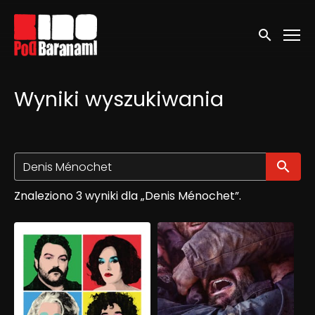
Linki ułatwień dostępu
Wyszukaj
Wyniki wyszukiwania
Wy
Znaleziono 3 wyniki dla „Denis Ménochet”.