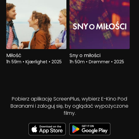
Miłość
Sny o miłości
1h 59m
•
Kjærlighet
•
2025
1h 50m
•
Drømmer
•
2025
Pobierz aplikację ScreenPlus, wybierz E-Kino Pod
Baranami i zaloguj się, by oglądać wypożyczone
filmy.