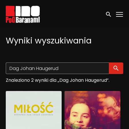
Linki ułatwień dostępu
Wyszukaj
Wyniki wyszukiwania
Wy
Znaleziono 2 wyniki dla „Dag Johan Haugerud”.