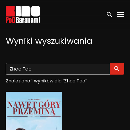
Linki ułatwień dostępu
Wyszukaj
Wyniki wyszukiwania
Wy
Znaleziono 1 wyników dla "Zhao Tao".