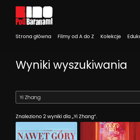
Linki ułatwień dostępu
Strona główna
Filmy od A do Z
Kolekcje
Eduk
Wyniki wyszukiwania
Znaleziono 2 wyniki dla „Yi Zhang”.