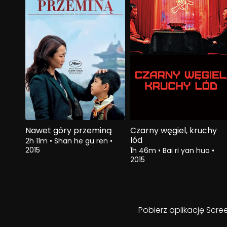
Nawet góry przeminą
Czarny węgiel, kruchy
lód
2h 11m
•
Shan he gu ren
•
2015
1h 46m
•
Bai ri yan huo
•
2015
Pobierz aplikację Scre