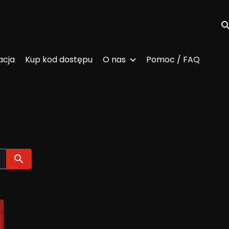
Wy
acja
Kup kod dostępu
O nas
Pomoc / FAQ
Wyszukaj