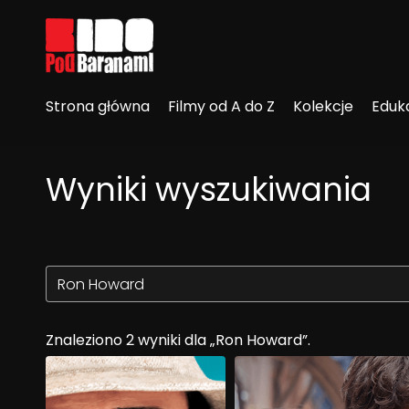
Linki ułatwień dostępu
Strona główna
Filmy od A do Z
Kolekcje
Eduk
Wyniki wyszukiwania
Znaleziono 2 wyniki dla „Ron Howard”.