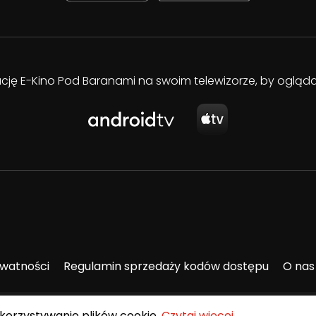
kację E-Kino Pod Baranami na swoim telewizorze, by oglą
ywatności
Regulamin sprzedaży kodów dostępu
O nas
ykorzystywanie plików cookie.
Czytaj więcej
.