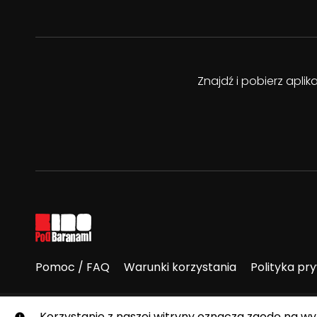
Znajdź i pobierz apli
Pomoc / FAQ
Warunki korzystania
Polityka pr
© E-Kino Pod Baranami. Wszelkie prawa zastrzeżone.
Korzystanie z naszej witryny oznacza zgodę na w