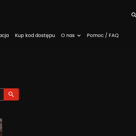
Wy
acja
Kup kod dostępu
O nas
Pomoc / FAQ
Wyszukaj