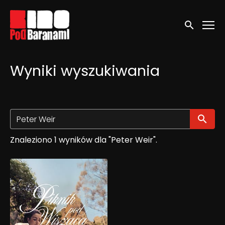
Linki ułatwień dostępu
Wyszukaj
Wyniki wyszukiwania
Wy
Znaleziono 1 wyników dla "Peter Weir".