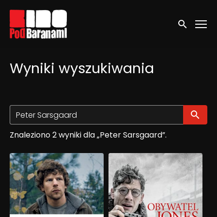
Linki ułatwień dostępu
Wyszukaj
Wyniki wyszukiwania
Wy
Znaleziono 2 wyniki dla „Peter Sarsgaard”.