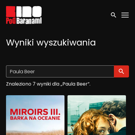
Linki ułatwień dostępu
Wyszukaj
Wyniki wyszukiwania
Wy
Znaleziono 7 wyniki dla „Paula Beer”.