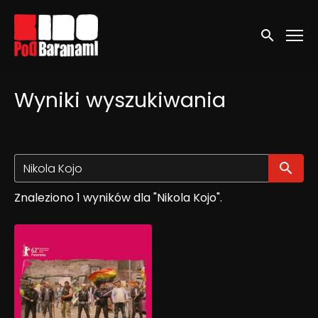
Linki ułatwień dostępu
Wyszukaj
Wyniki wyszukiwania
Wy
Znaleziono 1 wyników dla "Nikola Kojo".