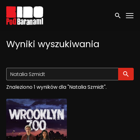
Linki ułatwień dostępu
Wyszukaj
Wyniki wyszukiwania
Wy
Znaleziono 1 wyników dla "Natalia Szmidt".